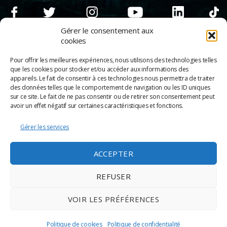
Gérer le consentement aux
cookies
Pour offrir les meilleures expériences, nous utilisons des technologies telles
que les cookies pour stocker et/ou accéder aux informations des
appareils. Le fait de consentir à ces technologies nous permettra de traiter
des données telles que le comportement de navigation ou les ID uniques
sur ce site. Le fait de ne pas consentir ou de retirer son consentement peut
avoir un effet négatif sur certaines caractéristiques et fonctions.
Gérer les services
© 2026
Scènes & Cinés
➜
Haut
ACCEPTER
Mentions légales
Politique de confidentialité
REFUSER
Appels d’offre
Partenaires
VOIR LES PRÉFÉRENCES
Espace Pro
Politique de cookies
Politique de cookies
Politique de confidentialité