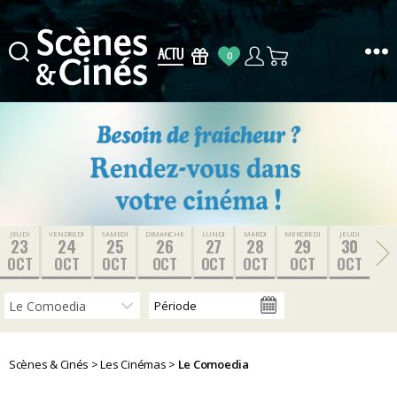
0
Scènes
&
Cinés
JEUDI
VENDREDI
SAMEDI
DIMANCHE
LUNDI
MARDI
MERCREDI
JEUDI
23
24
25
26
27
28
29
30
OCT
OCT
OCT
OCT
OCT
OCT
OCT
OCT
Scènes & Cinés
>
Les Cinémas
>
Le Comoedia