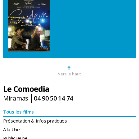
➜
Vers le haut
Le Comoedia
Miramas
04 90 50 14 74
Tous les films
Présentation & Infos pratiques
A la Une
Public Jeune