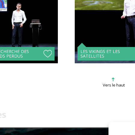
Acheter son billet à
Acheter son billet à
l'unité
l'unité
Tarifs avantageux à
Tarifs avantageux à
partir de 4 spectacles !
partir de 4 spectacle
ECHERCHE DES
LES VIKINGS ET LES
DS PERDUS
SATELLITES
➜
Vers le haut