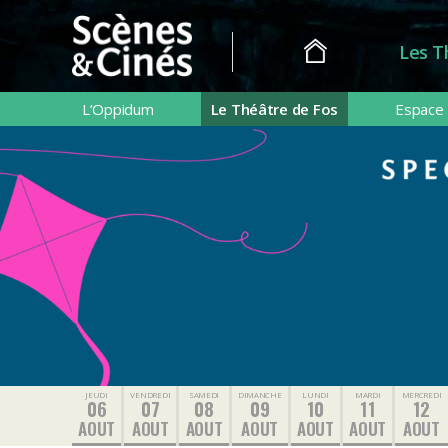
Les T
Scènes
&
L’Oppidum
Le Théâtre de Fos
Espace 
Cinés
JEUDI
VENDREDI
SAMEDI
DIMANCHE
LUNDI
MARDI
MERCREDI
06
07
08
09
10
11
12
AOUT
AOUT
AOUT
AOUT
AOUT
AOUT
AOUT