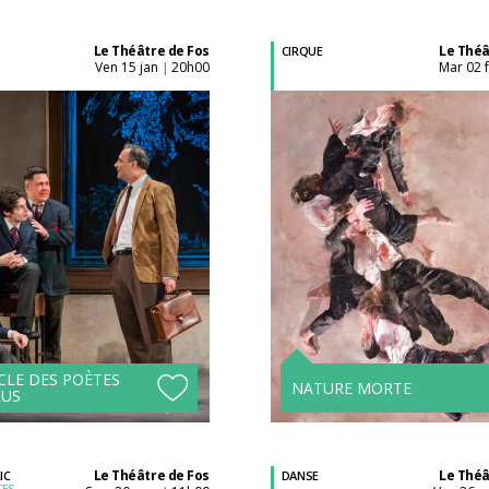
Le Théâtre de Fos
Le Théâ
CIRQUE
ven 15 jan
20h00
mar 02 
|
Acheter son billet à
Acheter son billet à
l'unité
l'unité
Tarifs avantageux à
Tarifs avantageux à
partir de 4 spectacles !
partir de 4 spectacle
CLE DES POÈTES
NATURE MORTE
RUS
Le Théâtre de Fos
Le Théâ
IC
DANSE
ES,