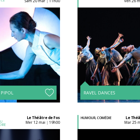
sam 20 mar
11h00
ven 26 
|
Acheter son billet à
Acheter son billet à
l'unité
l'unité
Tarifs avantageux à
Tarifs avantageux à
partir de 4 spectacles !
partir de 4 spectacle
 PIPOL
RAVEL DANCES
Le Théâtre de Fos
Le Théâ
HUMOUR, COMÉDIE
DU
mer 12 mai
19h00
mar 25 
|
OIRE