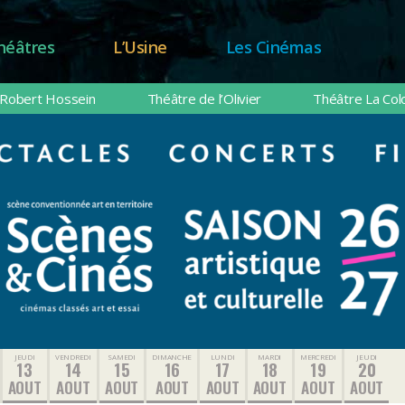
héâtres
L’Usine
Les Cinémas
Robert Hossein
Théâtre de l’Olivier
Théâtre La Col
JEUDI
VENDREDI
SAMEDI
DIMANCHE
LUNDI
MARDI
MERCREDI
JEUDI
13
14
15
16
17
18
19
20
AOUT
AOUT
AOUT
AOUT
AOUT
AOUT
AOUT
AOUT