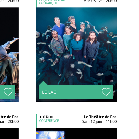
mar
20h00
mar 06 avr
20h00
|
|
OPÉRATIQUE
Acheter son billet à
l'unité
Tarifs avantageux à
s !
partir de 4 spectacles !
LE LAC
tre de Fos
Le Théâtre de Fos
THÉÂTRE
CONFÉRENCE
mai
20h00
sam 12 juin
11h00
|
|