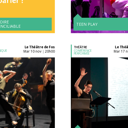
l'unité
l'unité
Tarifs avantageux à
partir de 4 spectacle
OIRE
TEEN PLAY
NCILIABLE
Le Théâtre de Fos
Le Théâ
THÉÂTRE
SIQUE
CONFÉRENCE
mar 10 nov
20h00
mar 17 
|
PERFORMÉE
Acheter son billet à
Acheter son billet à
l'unité
l'unité
Tarifs avantageux à
Tarifs avantageux à
partir de 4 spectacles !
partir de 4 spectacle