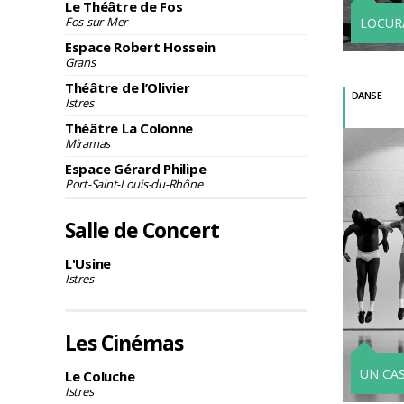
Le Théâtre de Fos
Fos-sur-Mer
LOCUR
Espace Robert Hossein
Grans
Théâtre de l’Olivier
DANSE
Istres
Théâtre La Colonne
Miramas
Espace Gérard Philipe
Port-Saint-Louis-du-Rhône
Salle de Concert
L'Usine
Istres
Les Cinémas
UN CA
Le Coluche
Istres