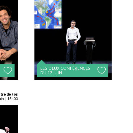
Acheter son billet à
l'unité
Tarifs avantageux à
s !
partir de 4 spectacles !
LES DEUX CONFÉRENCES
DU 12 JUIN
tre de Fos
uin
15h00
|