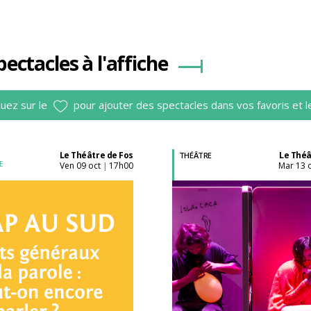
pectacles à l'affiche
quez sur le
pour ajouter des spectacles dans vos favoris et l
Le Théâtre de Fos
Le Théâ
THÉÂTRE
E
ven 09 oct
17h00
mar 13 
|
Acheter son billet à
Acheter son billet à