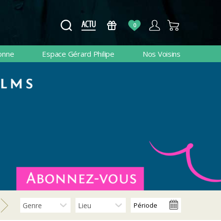
0
onne
Espace Gérard Philipe
Nos Voisins