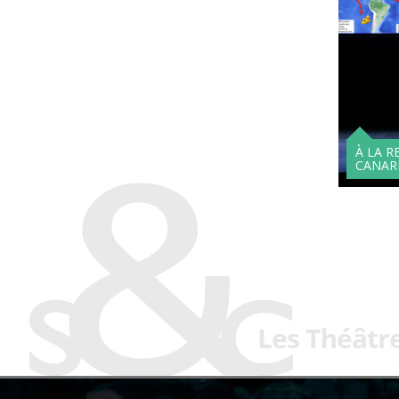
À LA R
CANAR