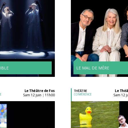
Acheter son billet à
Acheter son billet à
l'unité
l'unité
Tarifs avantageux à
partir de 4 spectacle
IBLE
LE MAL DE MÈRE
Le Théâtre de Fos
Le Théâ
THÉÂTRE
E
CONFÉRENCE
sam 12 juin
11h00
sam 12 j
|