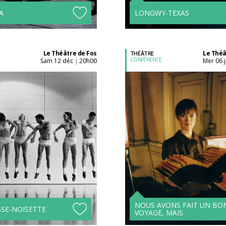
A
LONGWY-TEXAS
Le Théâtre de Fos
Le Théâ
THÉÂTRE
CONFÉRENCE
sam 12 déc
20h00
mer 06 
|
Acheter son billet à
Acheter son billet à
l'unité
l'unité
Tarifs avantageux à
Tarifs avantageux à
partir de 4 spectacles !
partir de 4 spectacle
NOUS AVONS FAIT UN BO
SSE-NOISETTE
VOYAGE, MAIS