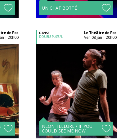
UN CHAT BOTTÉ
tre de Fos
Le Théâtre de Fos
DANSE
DOUBLE PLATEAU
jan
20h00
ven 08 jan
20h00
|
|
Acheter son billet à
l'unité
Tarifs avantageux à
s !
partir de 4 spectacles !
N
NEON TELLURE / IF YOU
COULD SEE ME NOW