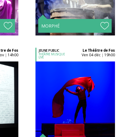
l'unité
Tarifs avantageux à
s !
partir de 4 spectacles !
MORPHÉ
tre de Fos
Le Théâtre de Fos
JEUNE PUBLIC
THÉÂTRE MUSIQUE
nov
14h00
ven 04 déc
19h00
|
|
LIVE
Acheter son billet à
l'unité
Tarifs avantageux à
s !
partir de 4 spectacles !