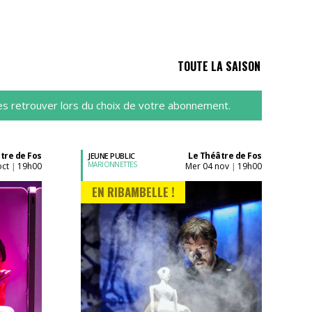
TOUTE LA SAISON
es retrouver lors du choix de votre abonnement.
tre de Fos
Le Théâtre de Fos
JEUNE PUBLIC
MARIONNETTES
oct
19h00
mer 04 nov
19h00
|
|
EN RIBAMBELLE !
Acheter son billet à