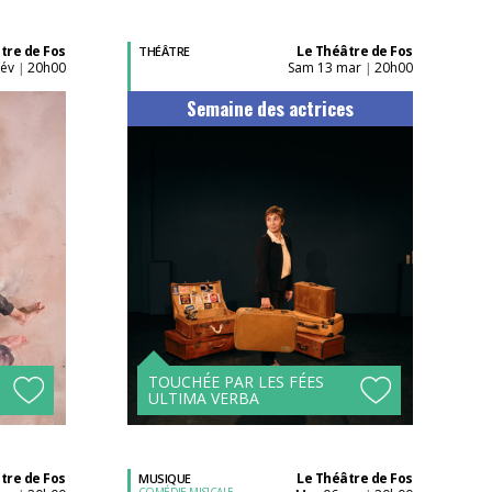
tre de Fos
Le Théâtre de Fos
THÉÂTRE
fév
20h00
sam 13 mar
20h00
|
|
Semaine des actrices
Acheter son billet à
l'unité
Tarifs avantageux à
s !
partir de 4 spectacles !
TOUCHÉE PAR LES FÉES
ULTIMA VERBA
tre de Fos
Le Théâtre de Fos
MUSIQUE
COMÉDIE MISICALE