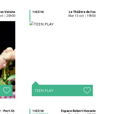
os Voisins
Le Théâtre de Fos
THÉÂTRE
oct
20h00
mar 13 oct
19h00
|
|
Acheter son billet à
l'unité
Tarifs avantageux à
s !
partir de 4 spectacles !
TEEN PLAY
 - Port-St-
Espace Robert Hossein
THÉÂTRE
CONFÉRENCE