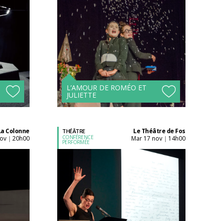
Acheter son billet à
l'unité
Tarifs avantageux à
s !
partir de 4 spectacles !
L’AMOUR DE ROMÉO ET
JULIETTE
La Colonne
Le Théâtre de Fos
THÉÂTRE
CONFÉRENCE
nov
20h00
mar 17 nov
14h00
|
|
PERFORMÉE