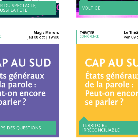
R DU SPECTACLE,
VOLTIGE
AUSSI LA FETE
Magic Mirrors
Le Théâ
THÉÂTRE
E
CONFÉRENCE
jeu 08 oct
19h00
ven 09 
|
Acheter son billet à
Acheter son billet à
l'unité
l'unité
TERRITOIRE
MPS DES QUESTIONS
IRRÉCONCILIABLE