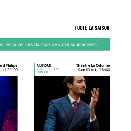
TOUTE LA SAISON
es retrouver lors du choix de votre abonnement.
rd Philipe
Théâtre La Colonne
MUSIQUE
CONCERT ET LIVE
sep
20h00
sam 03 oct
18h00
|
|
PAINTING
Acheter son billet à