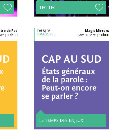
TEC-TEC
tre de Fos
Magic Mirrors
THÉÂTRE
CONFÉRENCE
oct
17h00
sam 10 oct
10h00
|
|
Acheter son billet à
l'unité
LE TEMPS DES ENJEUX