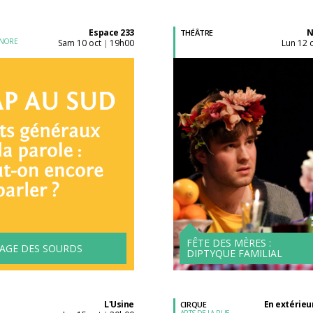
Espace 233
N
THÉÂTRE
ONORE
sam 10 oct
19h00
lun 12 
|
Acheter son billet à
Acheter son billet à
l'unité
l'unité
Tarifs avantageux à
partir de 4 spectacle
FÊTE DES MÈRES :
LAGE DES SOURDS
DIPTYQUE FAMILIAL
L'Usine
En extérieur
CIRQUE
ARTS DE LA RUE