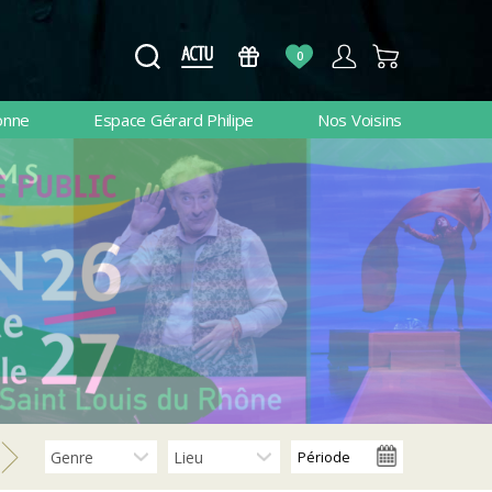
0
onne
Espace Gérard Philipe
Nos Voisins