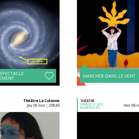
Acheter son billet à
Acheter son billet à
l'unité
l'unité
Tarifs avantageux à
Tarifs avantageux à
partir de 4 spectacles !
partir de 4 spectacle
 SPECTACLE
MARCHER DANS LE VENT
EMENT
Théâtre La Colonne
THÉÂTRE
THÉÂTRE ET ARTS
jeu 05 nov
20h30
ven 06 
|
NUMÉRIQUES