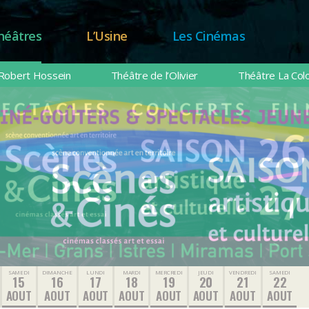
héâtres
L’Usine
Les Cinémas
Robert Hossein
Théâtre de l’Olivier
Théâtre La Col
SAMEDI
DIMANCHE
LUNDI
MARDI
MERCREDI
JEUDI
VENDREDI
SAMEDI
15
16
17
18
19
20
21
22
AOUT
AOUT
AOUT
AOUT
AOUT
AOUT
AOUT
AOUT