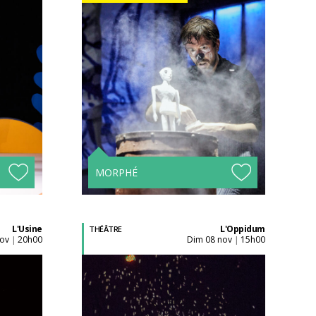
Acheter son billet à
l'unité
Tarifs avantageux à
s !
partir de 4 spectacles !
MORPHÉ
L'Usine
L'Oppidum
THÉÂTRE
nov
20h00
dim 08 nov
15h00
|
|