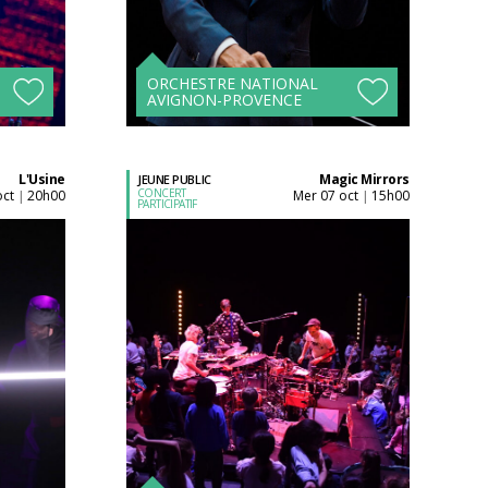
l'unité
Tarifs avantageux à
s !
partir de 4 spectacles !
ORCHESTRE NATIONAL
AVIGNON-PROVENCE
L'Usine
Magic Mirrors
JEUNE PUBLIC
CONCERT
oct
20h00
mer 07 oct
15h00
|
|
PARTICIPATIF
Acheter son billet à
l'unité
Tarifs avantageux à
s !
partir de 4 spectacles !