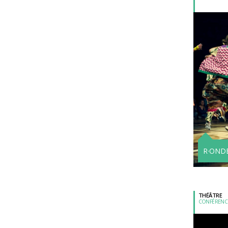
R·ONDE
THÉÂTRE
CONFÉRENC