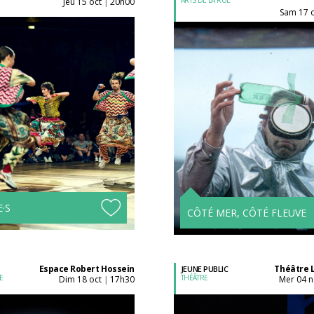
jeu 15 oct
20h00
|
sam 17 
Acheter son billet à
Acheter son billet à
l'unité
l'unité
Tarifs avantageux à
partir de 4 spectacles !
·S
CÔTÉ MER, CÔTÉ FLEUVE
Espace Robert Hossein
Théâtre 
JEUNE PUBLIC
E
THÉÂTRE
dim 18 oct
17h30
mer 04 
|