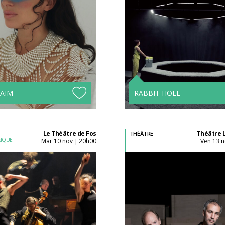
Acheter son billet à
Acheter son billet à
l'unité
l'unité
Tarifs avantageux à
Tarifs avantageux à
partir de 4 spectacles !
partir de 4 spectacle
NAIM
RABBIT HOLE
Le Théâtre de Fos
Théâtre 
THÉÂTRE
SIQUE
mar 10 nov
20h00
ven 13 
|