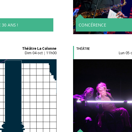
l'unité
l'unité
Tarifs avantageux à
partir de 4 spectacle
 30 ANS !
CONCÉRENCE
Théâtre La Colonne
THÉÂTRE
dim 04 oct
11h00
lun 05 
|
Acheter son billet à
l'unité
Tarifs avantageux à
partir de 4 spectacle