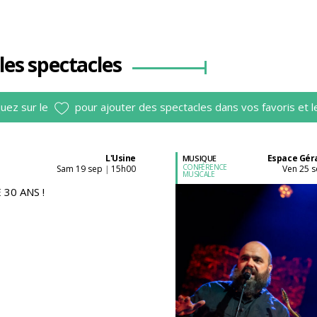
les spectacles
quez sur le
pour ajouter des spectacles dans vos favoris et l
L'Usine
Espace Géra
MUSIQUE
CONFÉRENCE
sam 19 sep
15h00
ven 25 
|
MUSICALE
Acheter son billet à
Acheter son billet à