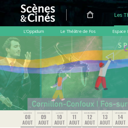
Les T
Scènes
&
L’Oppidum
Le Théâtre de Fos
Espace 
Cinés
SAMEDI
DIMANCHE
LUNDI
MARDI
MERCREDI
JEUDI
VENDREDI
08
09
10
11
12
13
14
AOUT
AOUT
AOUT
AOUT
AOUT
AOUT
AOUT