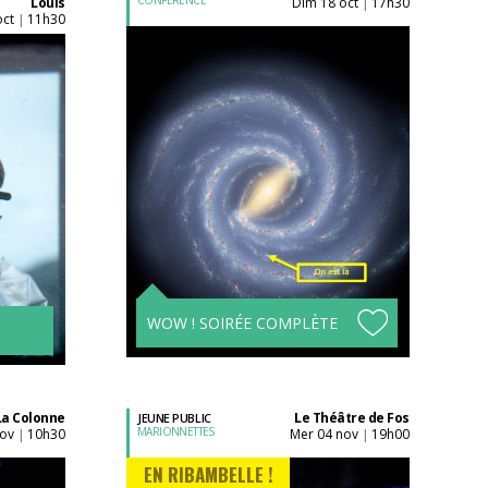
Louis
dim 18 oct
17h30
|
oct
11h30
|
Acheter son billet à
l'unité
Tarifs avantageux à
partir de 4 spectacles !
WOW ! SOIRÉE COMPLÈTE
La Colonne
Le Théâtre de Fos
JEUNE PUBLIC
MARIONNETTES
nov
10h30
mer 04 nov
19h00
|
|
EN RIBAMBELLE !