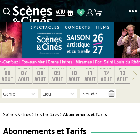
0
Scènes
&
Cinés
JEUDI
VENDREDI
SAMEDI
DIMANCHE
LUNDI
MARDI
MERCREDI
JEUDI
06
07
08
09
10
11
12
13
AOUT
AOUT
AOUT
AOUT
AOUT
AOUT
AOUT
AOUT
Scènes & Cinés
>
Les Théâtres
>
Abonnements et Tarifs
Abonnements et Tarifs