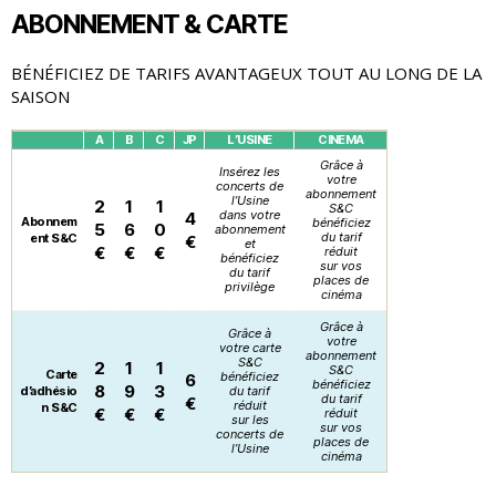
ABONNEMENT & CARTE
BÉNÉFICIEZ DE TARIFS AVANTAGEUX TOUT AU LONG DE LA
SAISON
A
B
C
JP
L’USINE
CINEMA
Grâce à
Insérez les
votre
concerts de
abonnement
l’Usine
2
1
1
S&C
dans votre
4
Abonnem
bénéficiez
5
6
0
abonnement
du tarif
ent S&C
€
et
€
€
€
réduit
bénéficiez
sur vos
du tarif
places de
privilège
cinéma
Grâce à
Grâce à
votre
votre carte
abonnement
S&C
2
1
1
S&C
Carte
bénéficiez
6
bénéficiez
8
9
3
d’adhésio
du tarif
du tarif
€
réduit
n S&C
€
€
€
réduit
sur les
sur vos
concerts de
places de
l’Usine
cinéma