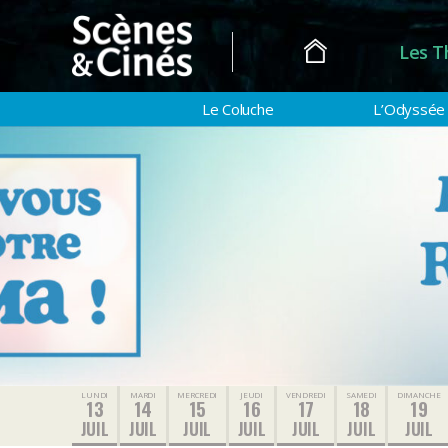
Les T
Scènes
&
Le Coluche
L’Odyssée
Cinés
LUNDI
MARDI
MERCREDI
JEUDI
VENDREDI
SAMEDI
DIMANCHE
13
14
15
16
17
18
19
JUIL
JUIL
JUIL
JUIL
JUIL
JUIL
JUIL