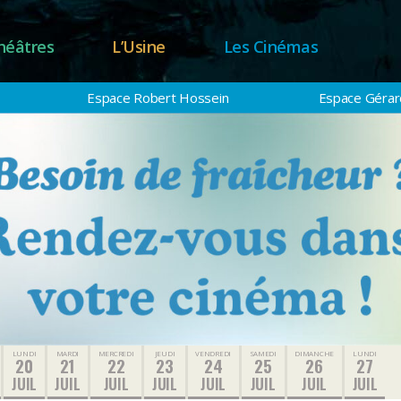
héâtres
L’Usine
Les Cinémas
Espace Robert Hossein
Espace Gérard
LUNDI
MARDI
MERCREDI
JEUDI
VENDREDI
SAMEDI
DIMANCHE
LUNDI
20
21
22
23
24
25
26
27
JUIL
JUIL
JUIL
JUIL
JUIL
JUIL
JUIL
JUIL