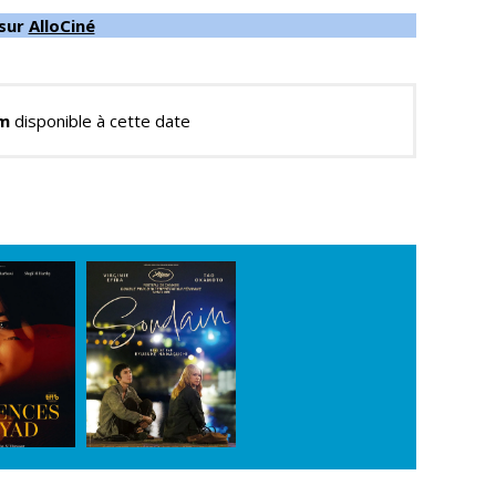
 sur
AlloCiné
lm
disponible à cette date