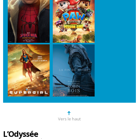
➜
Vers le haut
L’Odyssée