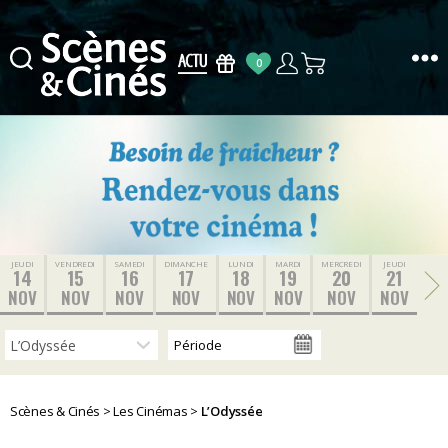
0
Scènes
&
Cinés
JEUDI
VENDREDI
SAMEDI
DIMANCHE
LUNDI
MARDI
MERCREDI
JEUDI
14
15
16
17
18
19
20
21
NOV
NOV
NOV
NOV
NOV
NOV
NOV
NOV
Scènes & Cinés
>
Les Cinémas
>
L’Odyssée