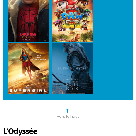
➜
Vers le haut
L’Odyssée