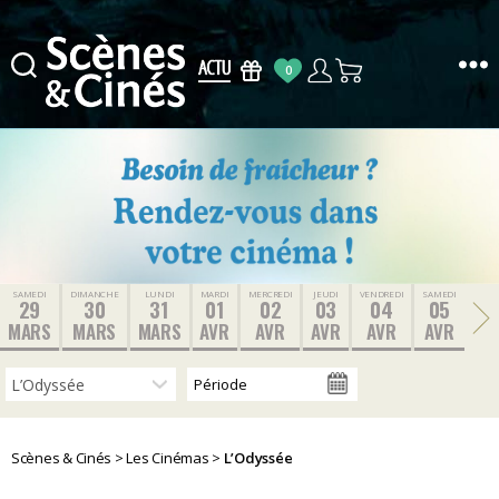
0
Scènes
&
Cinés
SAMEDI
DIMANCHE
LUNDI
MARDI
MERCREDI
JEUDI
VENDREDI
SAMEDI
29
30
31
01
02
03
04
05
MARS
MARS
MARS
AVR
AVR
AVR
AVR
AVR
Scènes & Cinés
>
Les Cinémas
>
L’Odyssée