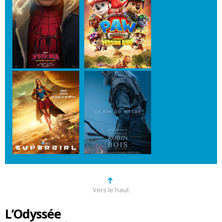
➜
Vers le haut
L’Odyssée