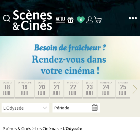
0
Scènes
&
Cinés
SAMEDI
DIMANCHE
LUNDI
MARDI
MERCREDI
JEUDI
VENDREDI
SAMEDI
18
19
20
21
22
23
24
25
JUIL
JUIL
JUIL
JUIL
JUIL
JUIL
JUIL
JUIL
Scènes & Cinés
>
Les Cinémas
>
L’Odyssée