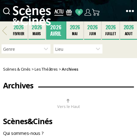
0
Scènes
&
2026
2026
2026
2026
2026
2026
2026
Cinés
AVRIL
FEVRIER
MARS
MAI
JUIN
JUILLET
AOUT
Scènes & Cinés
>
Les Théâtres
>
Archives
Archives
➜
Vers le Haut
Scènes&Cinés
Qui sommes-nous ?