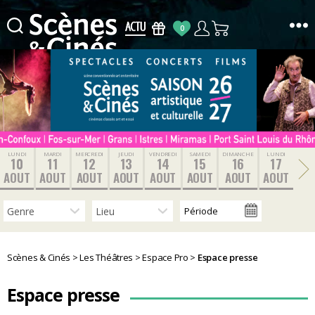
0
Scènes
&
Cinés
LUNDI
MARDI
MERCREDI
JEUDI
VENDREDI
SAMEDI
DIMANCHE
LUNDI
10
11
12
13
14
15
16
17
AOUT
AOUT
AOUT
AOUT
AOUT
AOUT
AOUT
AOUT
Scènes & Cinés
>
Les Théâtres
>
Espace Pro
>
Espace presse
Espace presse