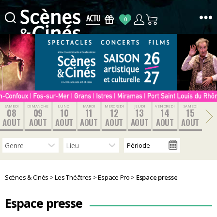
0
Scènes
&
Cinés
SAMEDI
DIMANCHE
LUNDI
MARDI
MERCREDI
JEUDI
VENDREDI
SAMEDI
08
09
10
11
12
13
14
15
AOUT
AOUT
AOUT
AOUT
AOUT
AOUT
AOUT
AOUT
Scènes & Cinés
>
Les Théâtres
>
Espace Pro
>
Espace presse
Espace presse