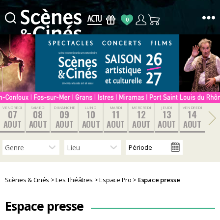
0
Scènes
&
Cinés
VENDREDI
SAMEDI
DIMANCHE
LUNDI
MARDI
MERCREDI
JEUDI
VENDREDI
07
08
09
10
11
12
13
14
AOUT
AOUT
AOUT
AOUT
AOUT
AOUT
AOUT
AOUT
Scènes & Cinés
>
Les Théâtres
>
Espace Pro
>
Espace presse
Espace presse