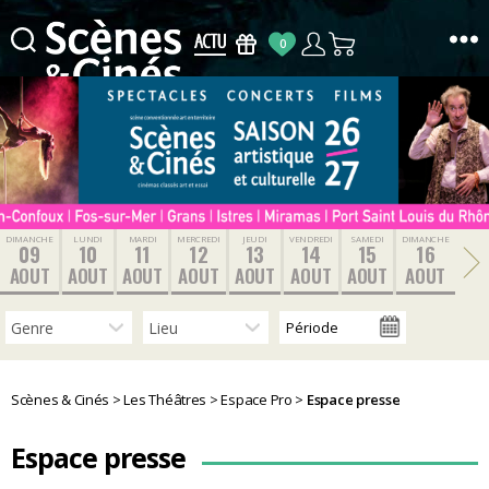
0
Scènes
&
Cinés
DIMANCHE
LUNDI
MARDI
MERCREDI
JEUDI
VENDREDI
SAMEDI
DIMANCHE
09
10
11
12
13
14
15
16
AOUT
AOUT
AOUT
AOUT
AOUT
AOUT
AOUT
AOUT
Scènes & Cinés
>
Les Théâtres
>
Espace Pro
>
Espace presse
Espace presse