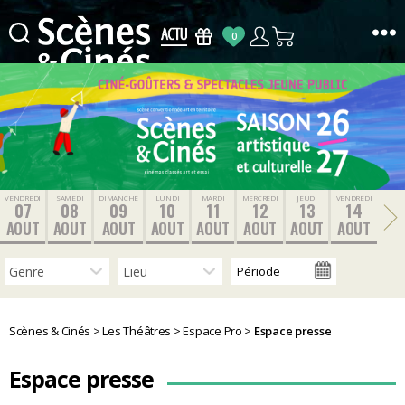
0
Scènes
&
Cinés
VENDREDI
SAMEDI
DIMANCHE
LUNDI
MARDI
MERCREDI
JEUDI
VENDREDI
07
08
09
10
11
12
13
14
AOUT
AOUT
AOUT
AOUT
AOUT
AOUT
AOUT
AOUT
Scènes & Cinés
>
Les Théâtres
>
Espace Pro
>
Espace presse
Espace presse