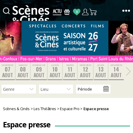
0
Scènes
&
Cinés
VENDREDI
SAMEDI
DIMANCHE
LUNDI
MARDI
MERCREDI
JEUDI
VENDREDI
07
08
09
10
11
12
13
14
AOUT
AOUT
AOUT
AOUT
AOUT
AOUT
AOUT
AOUT
Scènes & Cinés
>
Les Théâtres
>
Espace Pro
>
Espace presse
Espace presse