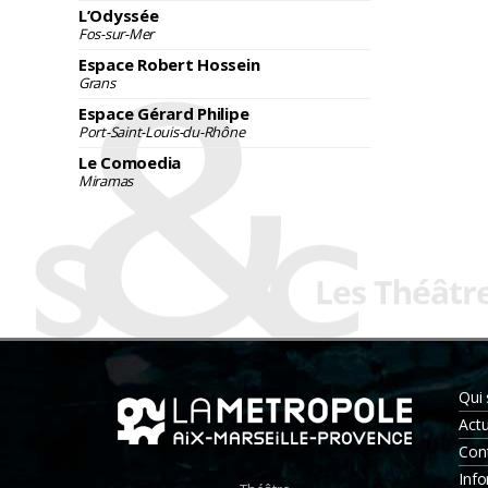
L’Odyssée
Fos-sur-Mer
Espace Robert Hossein
Grans
Espace Gérard Philipe
Port-Saint-Louis-du-Rhône
Le Comoedia
Miramas
Qui
Actu
Con
Info