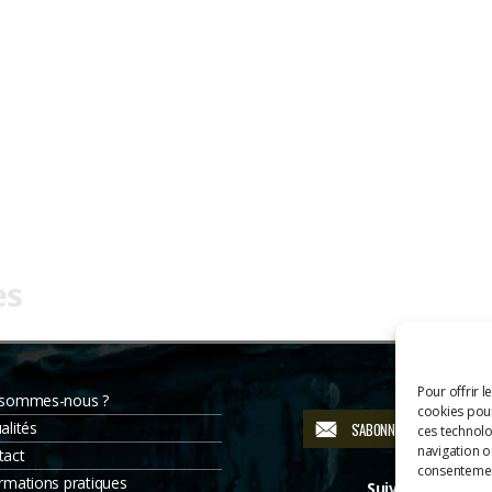
Pour offrir l
 sommes-nous ?
cookies pour
alités
S'ABONNER À LA NEWSLETT
ces technolo
navigation ou
tact
consentement
rmations pratiques
Suivez-nous