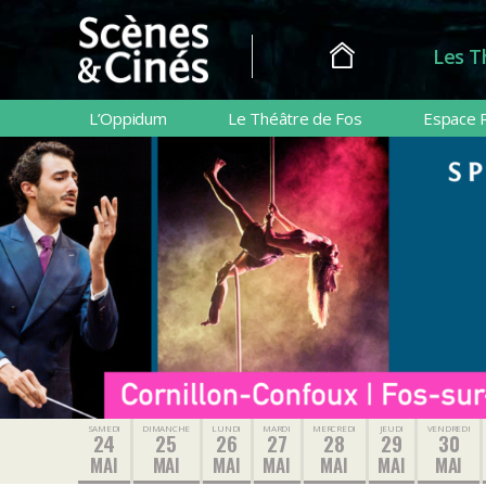
Les T
Scènes
&
L’Oppidum
Le Théâtre de Fos
Espace 
Cinés
SAMEDI
DIMANCHE
LUNDI
MARDI
MERCREDI
JEUDI
VENDREDI
24
25
26
27
28
29
30
MAI
MAI
MAI
MAI
MAI
MAI
MAI