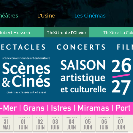
héâtres
L’Usine
Les Cinémas
Robert Hossein
Théâtre de l’Olivier
Théâtre La Co
SAMEDI
DIMANCHE
LUNDI
MARDI
MERCREDI
JEUDI
VENDREDI
SAMEDI
31
01
02
03
04
05
06
07
MAI
JUIN
JUIN
JUIN
JUIN
JUIN
JUIN
JUIN