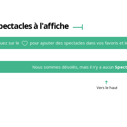
pectacles à l'affiche
quez sur le
pour ajouter des spectacles dans vos favoris et l
Nous sommes désolés, mais il n'y a aucun
Spect
➜
Vers le haut