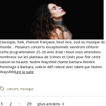
Classique, funk, chanson française, beat-box, soul ou musique du
monde… Plusieurs concerts exceptionnels viendront clôturer
cette programmation 25-26 avec éclat ! Nous vous attendons
nombreux sur les plateaux de Scènes et Cinés pour finir cette
saison en beauté. Noëmi Waysfeld chante barbara Rendre
hommage à Barbara, voilà le défi relevé avec talent par Noëmi
Une
Waysfeld
Lire la suite
fin
de
saison
concert
,
musique
Étiquettes
en
musique
Pagination
…
1
2
29
plus anciens
→