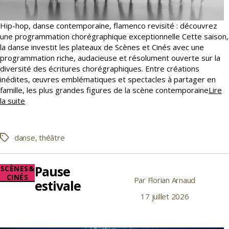
Hip-hop, danse contemporaine, flamenco revisité : découvrez
une programmation chorégraphique exceptionnelle Cette saison,
la danse investit les plateaux de Scènes et Cinés avec une
programmation riche, audacieuse et résolument ouverte sur la
diversité des écritures chorégraphiques. Entre créations
inédites, œuvres emblématiques et spectacles à partager en
famille, les plus grandes figures de la scène contemporaine
Lire
Dansons
la suite
!
danse
,
théâtre
Étiquettes
Pause
Catégories
SCÈNES&
CINÉS
Par
Florian Arnaud
Auteur
estivale
de
17 juillet 2026
Date
l’article
de
l’article