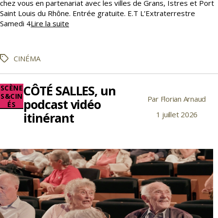
chez vous en partenariat avec les villes de Grans, Istres et Port
Saint Louis du Rhône. Entrée gratuite. E.T L’Extraterrestre
L’été
Samedi 4
Lire la suite
arrive,
les
soirées
CINÉMA
Étiquettes
ciné
plein-
air
CÔTÉ SALLES, un
Catégories
SCÈNE
aussi
S&CIN
Par
Florian Arnaud
Auteur
podcast vidéo
ÉS
de
itinérant
1 juillet 2026
Date
l’article
de
l’article