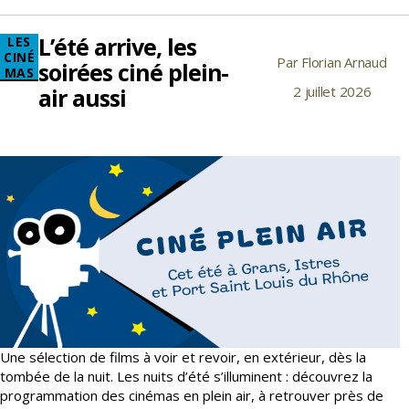
L’Usine
L’été arrive, les
Catégories
LES
CINÉ
Par
Florian Arnaud
Auteur
soirées ciné plein-
MAS
de
air aussi
2 juillet 2026
Date
l’article
de
l’article
Une sélection de films à voir et revoir, en extérieur, dès la
tombée de la nuit. Les nuits d’été s’illuminent : découvrez la
programmation des cinémas en plein air, à retrouver près de