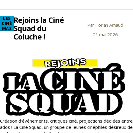
de
présentation
de
Rejoins la Ciné
Catégories
LES
la
CINÉ
Par
Florian Arnaud
Auteur
nouvelle
Squad du
MAS
saison
de
Coluche !
21 mai 2026
Date
artistique
l’article
de
et
l’article
culturelle
26/27
Création d’événements, critiques ciné, projections dédiées entre
ados ! La Ciné Squad, un groupe de jeunes cinéphiles désireux de