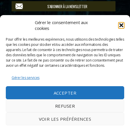
S'ABONNER À LA NEWSLETTER
Suivez-nous
Gérer le consentement aux
cookies
Pour offrir les meilleures expériences, nous utilisons des technologies telles
que les cookies pour stocker et/ou accéder aux informations des
appareils. Le fait de consentir à ces technologies nous permettra de traiter
des données telles que le comportement de navigation ou les ID uniques
sur ce site. Le fait de ne pas consentir ou de retirer son consentement peut
avoir un effet négatif sur certaines caractéristiques et fonctions.
Gérer les services
ACCEPTER
REFUSER
© 2026
Scènes & Cinés
➜
Haut
Mentions légales
VOIR LES PRÉFÉRENCES
Politique de confidentialité
Appels d’offre