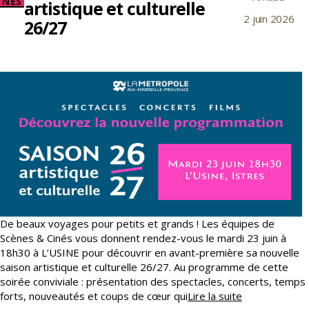
NÉS
artistique et culturelle
de
2 juin 2026
Date
l’article
26/27
de
l’article
De beaux voyages pour petits et grands ! Les équipes de
Scènes & Cinés vous donnent rendez-vous le mardi 23 juin à
18h30 à L’USINE pour découvrir en avant-première sa nouvelle
saison artistique et culturelle 26/27. Au programme de cette
soirée conviviale : présentation des spectacles, concerts, temps
Soirée
forts, nouveautés et coups de cœur qui
Lire la suite