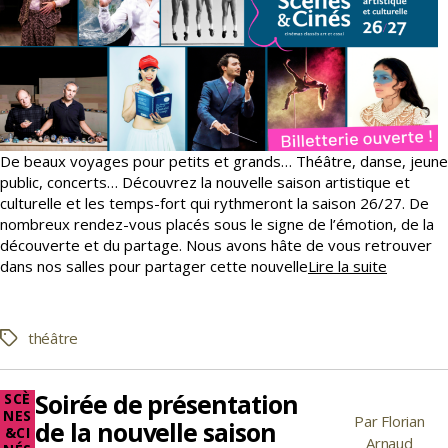
De beaux voyages pour petits et grands… Théâtre, danse, jeune
public, concerts… Découvrez la nouvelle saison artistique et
culturelle et les temps-fort qui rythmeront la saison 26/27. De
nombreux rendez-vous placés sous le signe de l’émotion, de la
découverte et du partage. Nous avons hâte de vous retrouver
La
dans nos salles pour partager cette nouvelle
Lire la suite
saison
26-
27
théâtre
Étiquettes
est
en
ligne
Soirée de présentation
Catégories
SCÈ
!
NES
Par
Florian
de la nouvelle saison
&CI
Auteur
Arnaud