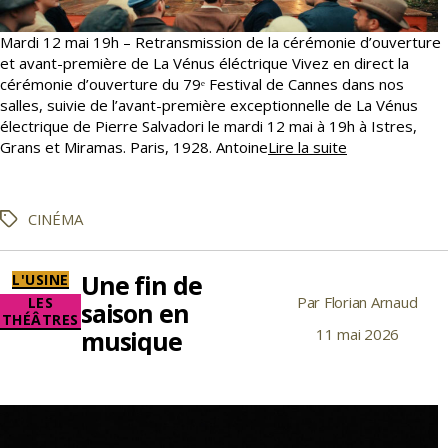
Mardi 12 mai 19h – Retransmission de la cérémonie d’ouverture
et avant-première de La Vénus éléctrique Vivez en direct la
cérémonie d’ouverture du 79ᵉ Festival de Cannes dans nos
salles, suivie de l’avant-première exceptionnelle de La Vénus
électrique de Pierre Salvadori le mardi 12 mai à 19h à Istres,
Le
Grans et Miramas. Paris, 1928. Antoine
Lire la suite
Festival
de
Cannes
CINÉMA
Étiquettes
s’invite
dans
nos
Une fin de
Catégories
L'USINE
salles
Par
Florian Arnaud
Auteur
LES
saison en
THÉÂTRES
de
musique
11 mai 2026
Date
l’article
de
l’article