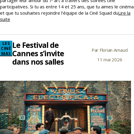
partager leur amour du 7ᵉ art à travers des soirées ciné
participatives. Si tu as entre 14 et 25 ans, que tu aimes le cinéma
et que tu souhaites rejoindre l’équipe de la Ciné Squad du
Lire la
Rejoins
suite
la
Ciné
Squad
Le Festival de
Catégories
LES
du
CINÉ
Par
Florian Arnaud
Coluche
Auteur
Cannes s’invite
MAS
!
de
dans nos salles
11 mai 2026
Date
l’article
de
l’article