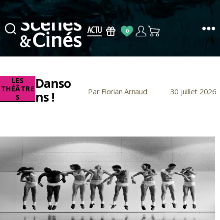
0
Scènes
&
Cinés
Danso
Catégories
LES
THÉÂTRE
Par
Florian Arnaud
30 juillet 2026
Auteur
Date
ns !
S
de
de
l’article
l’article