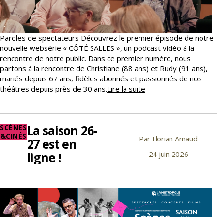
Paroles de spectateurs Découvrez le premier épisode de notre
nouvelle websérie « CÔTÉ SALLES », un podcast vidéo à la
rencontre de notre public. Dans ce premier numéro, nous
partons à la rencontre de Christiane (88 ans) et Rudy (91 ans),
mariés depuis 67 ans, fidèles abonnés et passionnés de nos
CÔTÉ
théâtres depuis près de 30 ans.
Lire la suite
SALLES,
un
podcast
La saison 26-
Catégories
SCÈNES
vidéo
&CINÉS
Par
Florian Arnaud
Auteur
itinérant
27 est en
de
ligne !
24 juin 2026
Date
l’article
de
l’article