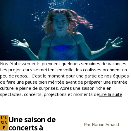
Nos établissements prennent quelques semaines de vacances
Les projecteurs se mettent en veille, les coulisses prennent un
peu de repos… C’est le moment pour une partie de nos équipes
de faire une pause bien méritée avant de préparer une rentrée
culturelle pleine de surprises. Après une saison riche en
Pau
spectacles, concerts, projections et moments de
Lire la suite
esti
Une saison de
Catégories
L'U
SIN
Par
Florian Arnaud
Auteur
concerts à
E
de