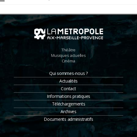
des
publications
Théâtre
Musiques actuelles
Cinéma
Qui sommes-nous ?
Actualités
Contact
Informations pratiques
Téléchargements
Archives
Documents administratifs