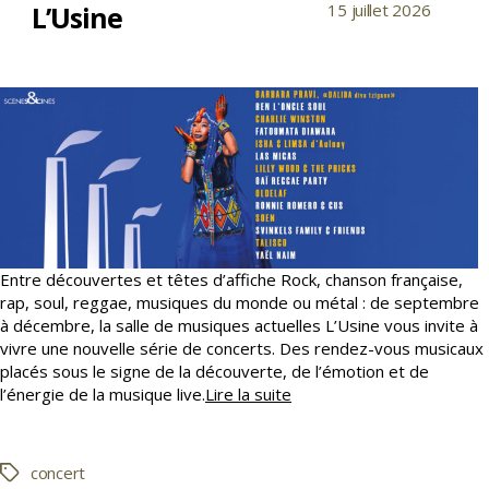
L’Usine
15 juillet 2026
Date
l’article
de
l’article
Entre découvertes et têtes d’affiche Rock, chanson française,
rap, soul, reggae, musiques du monde ou métal : de septembre
à décembre, la salle de musiques actuelles L’Usine vous invite à
vivre une nouvelle série de concerts. Des rendez-vous musicaux
placés sous le signe de la découverte, de l’émotion et de
Une
l’énergie de la musique live.
Lire la suite
saison
de
concerts
concert
Étiquettes
à