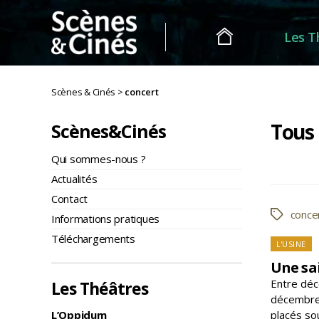
Les T
Scènes
&
Scènes & Cinés
>
concert
Cinés
Tous 
Scènes&Cinés
Qui sommes-nous ?
Pagin
Actualités
des
Contact
public
conce
Étiquette
Informations pratiques
Téléchargements
Caté
L'USINE
Une sai
Entre déc
Les Théâtres
décembre,
placés sou
L’Oppidum