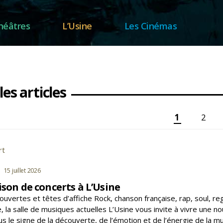
héâtres
L’Usine
Les Cinémas
les articles
ation
1
2
ations
rt
s
gories
15 juillet 2026
son de concerts à L’Usine
ouvertes et têtes d’affiche Rock, chanson française, rap, soul,
 la salle de musiques actuelles L’Usine vous invite à vivre une 
s le signe de la découverte, de l’émotion et de l’énergie de la mu