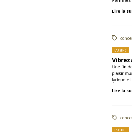
Lire la su
conce
Étiquette
L'USINE
Vibrez 
Une fin d
plaisir mu
lyrique e
Lire la su
conce
Étiquette
Caté
L'USINE