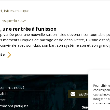
ou
des
rt
,
istres
,
musique
s
concerts
!
gories
4 septembre 2024
, une rentrée à l’unisson
up variée pour une nouvelle saison ! Lieu devenu incontournable p
es moments uniques de partage et de découverte, L’Usine est r
conviviale avec son club, son bar, son système son et son grand p
L’Usine,
ite
une
rentrée
à
l’unisson
Pour offrir l
 sommes-nous ?
cookies pour
alités
S'ABONNER À LA NEWSLETT
ces technolo
navigation ou
tact
consentement
rmations pratiques
Suivez-nous