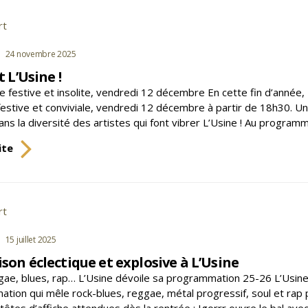
fêtes,
offrez
rt
s
des
spectacles
gories
24 novembre 2025
et
t L’Usine !
des
e festive et insolite, vendredi 12 décembre En cette fin d’année
concerts
 festive et conviviale, vendredi 12 décembre à partir de 18h30. Un
!
ns la diversité des artistes qui font vibrer L’Usine ! Au program
Ca,
ite
c’est
L’Usine
!
rt
s
gories
15 juillet 2025
son éclectique et explosive à L’Usine
gae, blues, rap… L’Usine dévoile sa programmation 25-26 L’Usine
ion qui mêle rock-blues, reggae, métal progressif, soul et rap poé
 têtes d’affiche attendues dès la rentrée : Igorrr ouvre le bal a