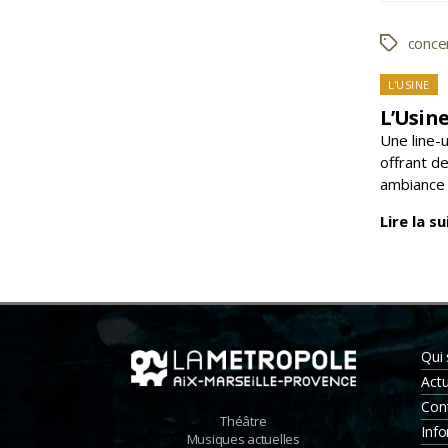
conce
Étiquette
Caté
L'USINE
L’Usine
Une line-
offrant d
ambiance 
Lire la su
Qui
Actu
Con
Théâtre
Info
Musiques actuelles