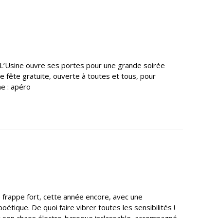
, L’Usine ouvre ses portes pour une grande soirée
e fête gratuite, ouverte à toutes et tous, pour
me : apéro
 frappe fort, cette année encore, avec une
tique. De quoi faire vibrer toutes les sensibilités !
vec son chaos électro-baroque inclassable, accompagné