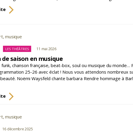
Une
ite
saison
de
concerts
à
rt
,
musique
s
L’Usine
Catégories
11 mai 2026
LES THÉÂTRES
n de saison en musique
, funk, chanson française, beat-box, soul ou musique du monde… P
grammation 25-26 avec éclat ! Nous vous attendons nombreux sur 
 beauté. Noëmi Waysfeld chante barbara Rendre hommage à Barbar
Une
ite
fin
de
saison
rt
,
musique
s
en
musique
gories
16 décembre 2025