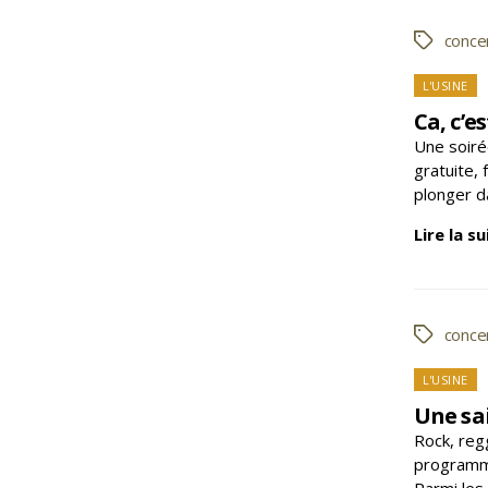
conce
Étiquette
Caté
L'USINE
Ca, c’es
Une soiré
gratuite,
plonger da
Lire la su
conce
Étiquette
Caté
L'USINE
Une sai
Rock, reg
programmat
Parmi les