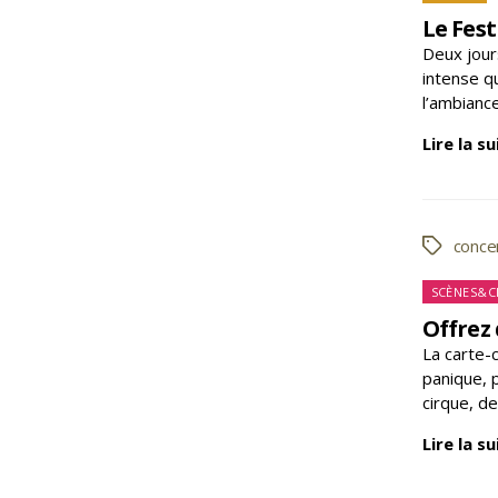
Le Fest
Deux jours
intense qu
l’ambianc
Lire la su
conce
Étiquette
Ca
SCÈNES&C
Offrez 
La carte-
panique, p
cirque, d
Lire la su