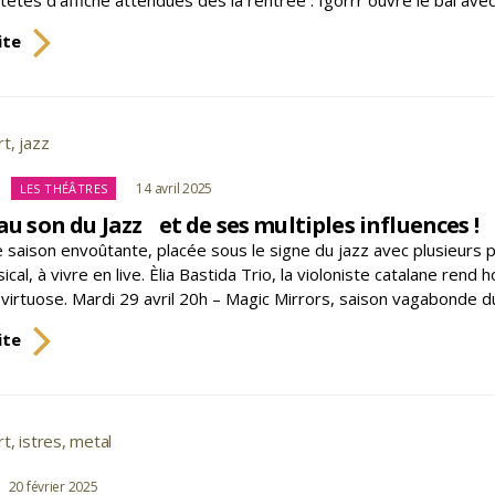
Une
ite
saison
éclectique
et
explosive
rt
,
jazz
s
à
L’Usine
Catégories
14 avril 2025
LES THÉÂTRES
au son du Jazz et de ses multiples influences !
e saison envoûtante, placée sous le signe du jazz avec plusieur
sical, à vivre en live. Èlia Bastida Trio, la violoniste catalane r
t virtuose. Mardi 29 avril 20h – Magic Mirrors, saison vagabonde 
Vibrez
ite
au
son
du
Jazz
rt
,
istres
,
metal
s
et
gories
20 février 2025