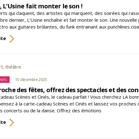
, L’Usine fait monter le son !
rts qui claquent, des artistes qui marquent, des soirées qui rasse
re dernier, L’Usine enchaîne et fait monter le son. Une nouvelle 
tro aux guitares brûlantes, du funk entrainant aux punchlines cis
En
ite
2026,
L’Usine
fait
monter
rt
,
théâtre
s
le
son
tégories
15 décembre 2025
INÉS
!
roche des fêtes, offrez des spectacles et des conc
cadeau Scènes et Cinés, le cadeau parfait ! Vous cherchez LA bon
ensez à la carte-cadeau Scènes et Cinés et laissez vos proches choi
es concerts ou de la danse. Offrez des émotions
À
ite
l’approche
des