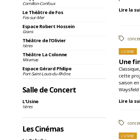
Cornillon-Confoux
Lire la su
Le Théâtre de Fos
Fos-sur-Mer
Espace Robert Hossein
Grans
conce
Étiquette
Théâtre de l’Olivier
Istres
L'USINE
Théâtre La Colonne
Miramas
Une fi
Espace Gérard Philipe
Classique
Port-Saint-Louis-du-Rhône
cette pro
saison en
Salle de Concert
Waysfeld
Lire la su
L'Usine
Istres
conce
Étiquette
Les Cinémas
Caté
L'USINE