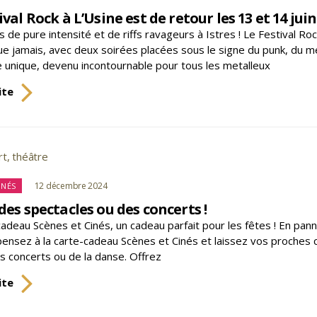
de
ival Rock à L’Usine est de retour les 13 et 14 juin 
ses
 de pure intensité et de riffs ravageurs à Istres ! Le Festival Ro
multiples
e jamais, avec deux soirées placées sous le signe du punk, du metal
influences
e unique, devenu incontournable pour tous les metalleux
!
Le
ite
Festival
Rock
à
L’Usine
rt
,
théâtre
s
est
de
tégories
12 décembre 2024
INÉS
retour
des spectacles ou des concerts !
les
cadeau Scènes et Cinés, un cadeau parfait pour les fêtes ! En pan
13
ensez à la carte-cadeau Scènes et Cinés et laissez vos proches choi
et
es concerts ou de la danse. Offrez
14
juin
Offrez
ite
!
des
spectacles