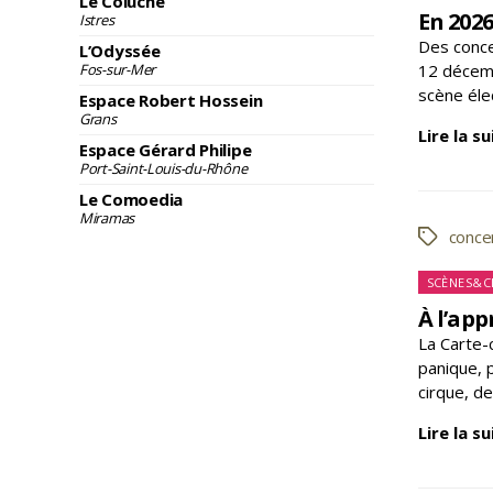
Le Coluche
En 2026
Istres
Des conce
L’Odyssée
12 décemb
Fos-sur-Mer
scène élec
Espace Robert Hossein
Grans
Lire la su
Espace Gérard Philipe
Port-Saint-Louis-du-Rhône
Le Comoedia
Miramas
conce
Étiquette
Ca
SCÈNES&C
À l’app
La Carte-
panique, p
cirque, d
Lire la su