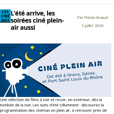
L’Usine
L’été arrive, les
Catégories
LES
CINÉ
Par
Florian Arnaud
Auteur
soirées ciné plein-
MAS
de
air aussi
2 juillet 2026
Date
l’article
de
l’article
Une sélection de films à voir et revoir, en extérieur, dès la
tombée de la nuit. Les nuits d’été s’illuminent : découvrez la
programmation des cinémas en plein air, à retrouver près de