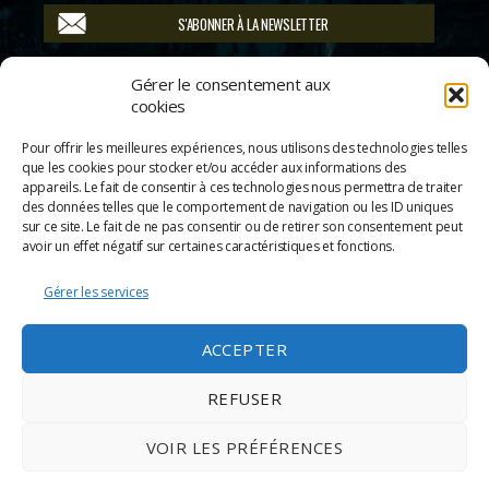
S'ABONNER À LA NEWSLETTER
Suivez-nous
Gérer le consentement aux
cookies
Pour offrir les meilleures expériences, nous utilisons des technologies telles
que les cookies pour stocker et/ou accéder aux informations des
appareils. Le fait de consentir à ces technologies nous permettra de traiter
des données telles que le comportement de navigation ou les ID uniques
sur ce site. Le fait de ne pas consentir ou de retirer son consentement peut
avoir un effet négatif sur certaines caractéristiques et fonctions.
Gérer les services
ACCEPTER
REFUSER
© 2026
Scènes & Cinés
➜
Haut
Mentions légales
VOIR LES PRÉFÉRENCES
Politique de confidentialité
Appels d’offre