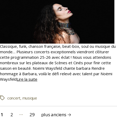
Classique, funk, chanson française, beat-box, soul ou musique du
monde… Plusieurs concerts exceptionnels viendront clôturer
cette programmation 25-26 avec éclat ! Nous vous attendons
nombreux sur les plateaux de Scènes et Cinés pour finir cette
saison en beauté. Noëmi Waysfeld chante barbara Rendre
hommage à Barbara, voilà le défi relevé avec talent par Noëmi
Une
Waysfeld
Lire la suite
fin
de
saison
concert
,
musique
Étiquettes
en
musique
Pagination
…
1
2
29
plus anciens
→