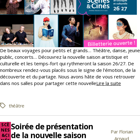
De beaux voyages pour petits et grands… Théâtre, danse, jeune
public, concerts… Découvrez la nouvelle saison artistique et
culturelle et les temps-fort qui rythmeront la saison 26/27. De
nombreux rendez-vous placés sous le signe de l’émotion, de la
découverte et du partage. Nous avons hâte de vous retrouver
La
dans nos salles pour partager cette nouvelle
Lire la suite
saison
26-
27
théâtre
Étiquettes
est
en
ligne
Soirée de présentation
Catégories
SCÈ
!
NES
Par
Florian
de la nouvelle saison
&CI
Auteur
Arnaud