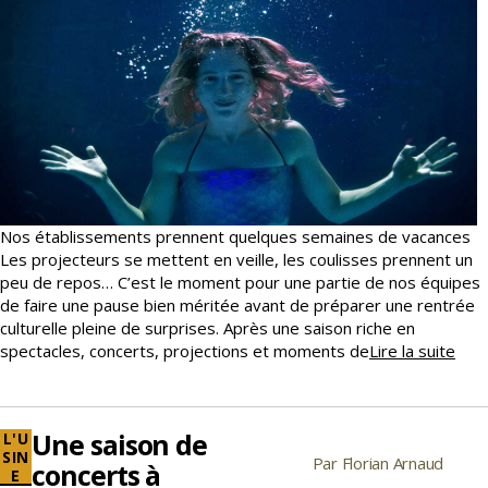
Nos établissements prennent quelques semaines de vacances
Les projecteurs se mettent en veille, les coulisses prennent un
peu de repos… C’est le moment pour une partie de nos équipes
de faire une pause bien méritée avant de préparer une rentrée
culturelle pleine de surprises. Après une saison riche en
Pau
spectacles, concerts, projections et moments de
Lire la suite
esti
Une saison de
Catégories
L'U
SIN
Par
Florian Arnaud
Auteur
concerts à
E
de