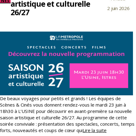
NÉS
artistique et culturelle
de
2 juin 2026
Date
l’article
26/27
de
l’article
De beaux voyages pour petits et grands ! Les équipes de
Scènes & Cinés vous donnent rendez-vous le mardi 23 juin à
18h30 à L’USINE pour découvrir en avant-première sa nouvelle
saison artistique et culturelle 26/27. Au programme de cette
soirée conviviale : présentation des spectacles, concerts, temps
Soirée
forts, nouveautés et coups de cœur qui
Lire la suite