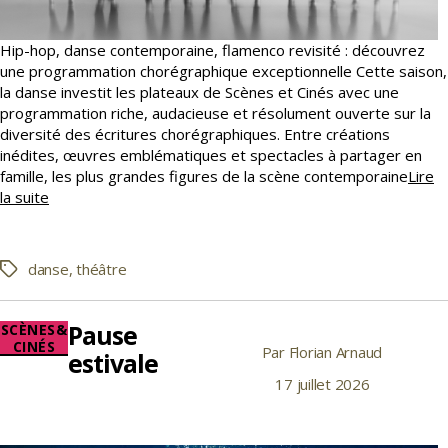
Hip-hop, danse contemporaine, flamenco revisité : découvrez
une programmation chorégraphique exceptionnelle Cette saison,
la danse investit les plateaux de Scènes et Cinés avec une
programmation riche, audacieuse et résolument ouverte sur la
diversité des écritures chorégraphiques. Entre créations
inédites, œuvres emblématiques et spectacles à partager en
famille, les plus grandes figures de la scène contemporaine
Lire
Dansons
la suite
!
danse
,
théâtre
Étiquettes
Pause
Catégories
SCÈNES&
CINÉS
Par
Florian Arnaud
Auteur
estivale
de
17 juillet 2026
Date
l’article
de
l’article