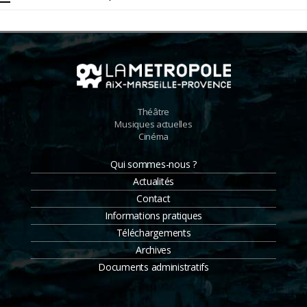
des
publications
Théâtre
Musiques actuelles
Cinéma
Qui sommes-nous ?
Actualités
Contact
Informations pratiques
Téléchargements
Archives
Documents administratifs