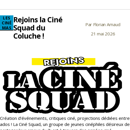
de
présentation
de
Rejoins la Ciné
Catégories
LES
la
CINÉ
Par
Florian Arnaud
Auteur
nouvelle
Squad du
MAS
saison
de
Coluche !
21 mai 2026
Date
artistique
l’article
de
et
l’article
culturelle
26/27
Création d’événements, critiques ciné, projections dédiées entre
ados ! La Ciné Squad, un groupe de jeunes cinéphiles désireux de