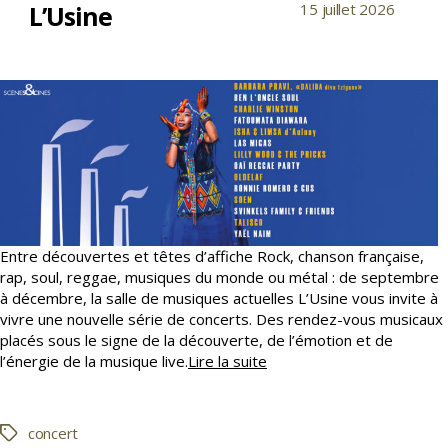
L’Usine
15 juillet 2026
Date
l’article
de
l’article
Entre découvertes et têtes d’affiche Rock, chanson française,
rap, soul, reggae, musiques du monde ou métal : de septembre
à décembre, la salle de musiques actuelles L’Usine vous invite à
vivre une nouvelle série de concerts. Des rendez-vous musicaux
placés sous le signe de la découverte, de l’émotion et de
Une
l’énergie de la musique live.
Lire la suite
saison
de
concerts
concert
Étiquettes
à