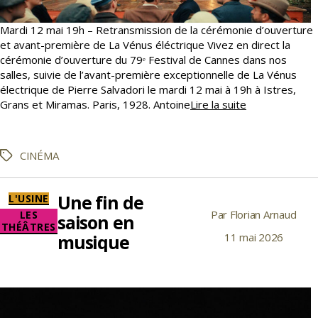
Mardi 12 mai 19h – Retransmission de la cérémonie d’ouverture
et avant-première de La Vénus éléctrique Vivez en direct la
cérémonie d’ouverture du 79ᵉ Festival de Cannes dans nos
salles, suivie de l’avant-première exceptionnelle de La Vénus
électrique de Pierre Salvadori le mardi 12 mai à 19h à Istres,
Le
Grans et Miramas. Paris, 1928. Antoine
Lire la suite
Festival
de
Cannes
CINÉMA
Étiquettes
s’invite
dans
nos
Une fin de
Catégories
L'USINE
salles
Par
Florian Arnaud
Auteur
LES
saison en
THÉÂTRES
de
musique
11 mai 2026
Date
l’article
de
l’article