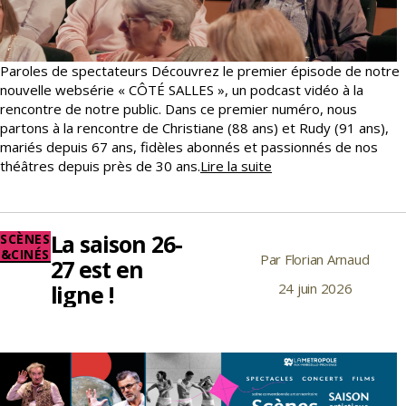
Paroles de spectateurs Découvrez le premier épisode de notre
nouvelle websérie « CÔTÉ SALLES », un podcast vidéo à la
rencontre de notre public. Dans ce premier numéro, nous
partons à la rencontre de Christiane (88 ans) et Rudy (91 ans),
mariés depuis 67 ans, fidèles abonnés et passionnés de nos
CÔTÉ
théâtres depuis près de 30 ans.
Lire la suite
SALLES,
un
podcast
La saison 26-
Catégories
SCÈNES
vidéo
&CINÉS
Par
Florian Arnaud
Auteur
itinérant
27 est en
de
ligne !
24 juin 2026
Date
l’article
de
l’article