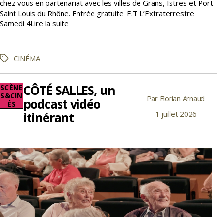
chez vous en partenariat avec les villes de Grans, Istres et Port
Saint Louis du Rhône. Entrée gratuite. E.T L’Extraterrestre
L’été
Samedi 4
Lire la suite
arrive,
les
soirées
CINÉMA
Étiquettes
ciné
plein-
air
CÔTÉ SALLES, un
Catégories
SCÈNE
aussi
S&CIN
Par
Florian Arnaud
Auteur
podcast vidéo
ÉS
de
itinérant
1 juillet 2026
Date
l’article
de
l’article