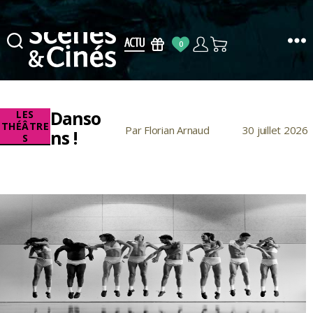
0
Scènes
&
Cinés
Danso
Catégories
LES
THÉÂTRE
Par
Florian Arnaud
30 juillet 2026
Auteur
Date
ns !
S
de
de
l’article
l’article