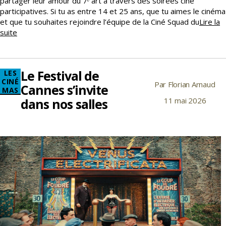
partager leur amour du 7ᵉ art à travers des soirées ciné
participatives. Si tu as entre 14 et 25 ans, que tu aimes le cinéma
et que tu souhaites rejoindre l’équipe de la Ciné Squad du
Lire la
Rejoins
suite
la
Ciné
Squad
Le Festival de
Catégories
LES
du
CINÉ
Par
Florian Arnaud
Coluche
Auteur
Cannes s’invite
MAS
!
de
dans nos salles
11 mai 2026
Date
l’article
de
l’article