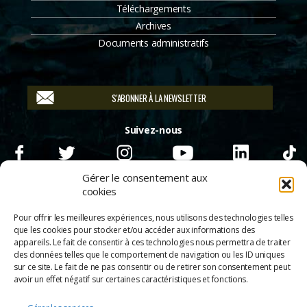
Téléchargements
Archives
Documents administratifs
S'ABONNER À LA NEWSLETTER
Suivez-nous
Gérer le consentement aux
cookies
Pour offrir les meilleures expériences, nous utilisons des technologies telles
que les cookies pour stocker et/ou accéder aux informations des
appareils. Le fait de consentir à ces technologies nous permettra de traiter
des données telles que le comportement de navigation ou les ID uniques
sur ce site. Le fait de ne pas consentir ou de retirer son consentement peut
avoir un effet négatif sur certaines caractéristiques et fonctions.