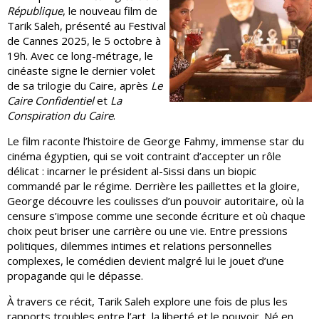
République
, le nouveau film de
Tarik Saleh, présenté au Festival
de Cannes 2025, le 5 octobre à
19h. Avec ce long-métrage, le
cinéaste signe le dernier volet
de sa trilogie du Caire, après
Le
Caire Confidentiel
et
La
Conspiration du Caire
.
Le film raconte l’histoire de George Fahmy, immense star du
cinéma égyptien, qui se voit contraint d’accepter un rôle
délicat : incarner le président al-Sissi dans un biopic
commandé par le régime. Derrière les paillettes et la gloire,
George découvre les coulisses d’un pouvoir autoritaire, où la
censure s’impose comme une seconde écriture et où chaque
choix peut briser une carrière ou une vie. Entre pressions
politiques, dilemmes intimes et relations personnelles
complexes, le comédien devient malgré lui le jouet d’une
propagande qui le dépasse.
À travers ce récit, Tarik Saleh explore une fois de plus les
rapports troubles entre l’art, la liberté et le pouvoir. Né en