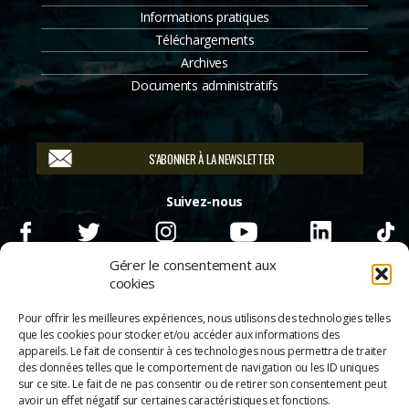
Informations pratiques
Téléchargements
Archives
Documents administratifs
S'ABONNER À LA NEWSLETTER
Suivez-nous
Gérer le consentement aux
cookies
Pour offrir les meilleures expériences, nous utilisons des technologies telles
que les cookies pour stocker et/ou accéder aux informations des
appareils. Le fait de consentir à ces technologies nous permettra de traiter
des données telles que le comportement de navigation ou les ID uniques
sur ce site. Le fait de ne pas consentir ou de retirer son consentement peut
avoir un effet négatif sur certaines caractéristiques et fonctions.