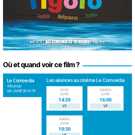
Où et quand voir ce film ?
Le Comoedia
Les séances au cinéma Le Comoedia
Miramas
JEUDI
SAMEDI
tel. : 04 90 50 14 74
20/08
22/08
14:30
16:00
VF
VF
MARDI
25/08
10:30