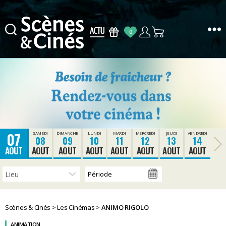
0
Scènes
&
Cinés
07
SAMEDI
DIMANCHE
LUNDI
MARDI
MERCREDI
JEUDI
VENDREDI
08
09
10
11
12
13
14
AOUT
AOUT
AOUT
AOUT
AOUT
AOUT
AOUT
AOUT
Scènes & Cinés
>
Les Cinémas
>
ANIMO RIGOLO
ANIMATION