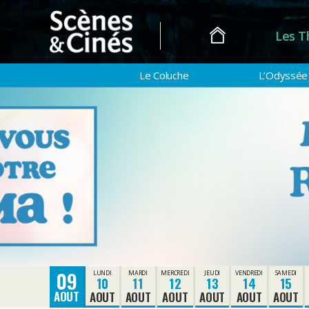
Les T
Scènes
&
Le Coluche
L’Odyssée
Cinés
09
LUNDI
MARDI
MERCREDI
JEUDI
VENDREDI
SAMEDI
10
11
12
13
14
15
AOUT
AOUT
AOUT
AOUT
AOUT
AOUT
AOUT