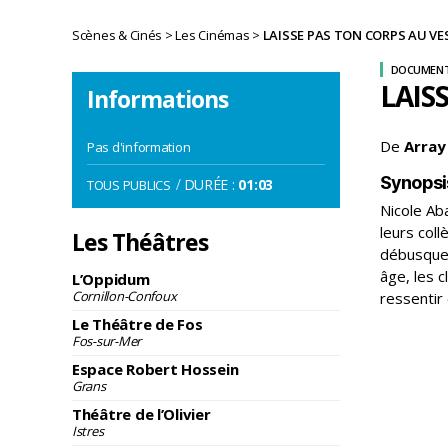
Scènes & Cinés
>
Les Cinémas
>
LAISSE PAS TON CORPS AU VE
DOCUMENT
LAIS
Informations
De
Array
Pas d'information
Synopsi
/
DURÉE :
01:03
TOUS PUBLICS
Nicole Ab
leurs coll
Les Théâtres
débusquen
âge, les c
L’Oppidum
Cornillon-Confoux
ressentir 
Le Théâtre de Fos
Fos-sur-Mer
Espace Robert Hossein
Grans
Théâtre de l’Olivier
Istres