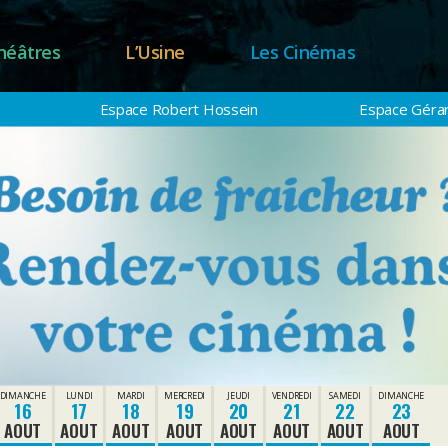
héâtres
L’Usine
Les Cinémas
Espace Robert Hossein
Espace Gérar
DIMANCHE
LUNDI
MARDI
MERCREDI
JEUDI
VENDREDI
SAMEDI
DIMANCHE
16
17
18
19
20
21
22
23
AOUT
AOUT
AOUT
AOUT
AOUT
AOUT
AOUT
AOUT