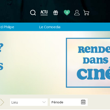
0
d Philipe
Le Comoedia