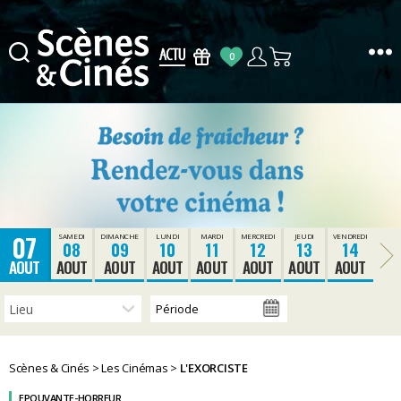
0
Scènes
&
Cinés
07
SAMEDI
DIMANCHE
LUNDI
MARDI
MERCREDI
JEUDI
VENDREDI
08
09
10
11
12
13
14
AOUT
AOUT
AOUT
AOUT
AOUT
AOUT
AOUT
AOUT
Scènes & Cinés
>
Les Cinémas
>
L'EXORCISTE
EPOUVANTE-HORREUR