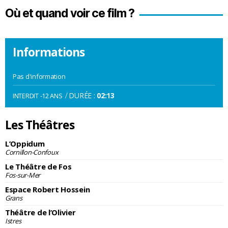
Où et quand voir ce film ?
Informations
Pas d'information
/
DURÉE :
02:13
INTERDIT -12 ANS
Les Théâtres
L’Oppidum
Cornillon-Confoux
Le Théâtre de Fos
Fos-sur-Mer
Espace Robert Hossein
Grans
Théâtre de l’Olivier
Istres