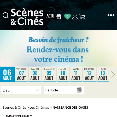
0
Scènes
&
Cinés
06
VENDREDI
SAMEDI
DIMANCHE
LUNDI
MARDI
MERCREDI
JEUDI
07
08
09
10
11
12
13
AOUT
AOUT
AOUT
AOUT
AOUT
AOUT
AOUT
AOUT
Scènes & Cinés
>
Les Cinémas
>
NAISSANCE DES OASIS
ANIMATION, FAMILY