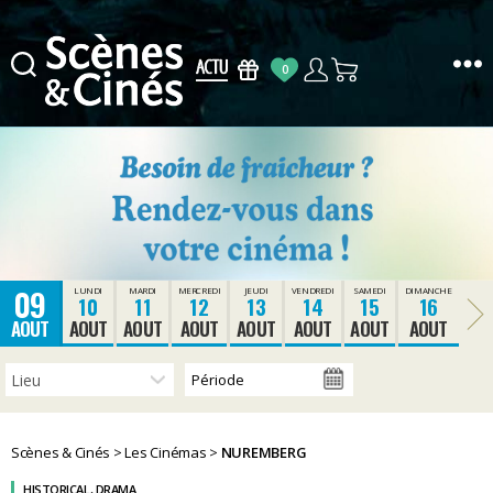
0
Scènes
&
Cinés
09
LUNDI
MARDI
MERCREDI
JEUDI
VENDREDI
SAMEDI
DIMANCHE
10
11
12
13
14
15
16
AOUT
AOUT
AOUT
AOUT
AOUT
AOUT
AOUT
AOUT
Scènes & Cinés
>
Les Cinémas
>
NUREMBERG
HISTORICAL, DRAMA