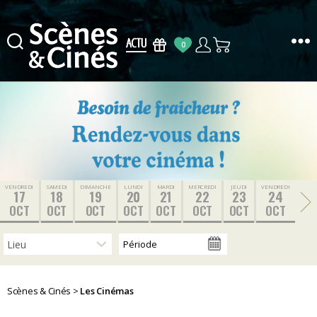
0
Scènes
&
Cinés
VENDREDI
SAMEDI
DIMANCHE
LUNDI
MARDI
MERCREDI
JEUDI
VENDREDI
17
18
19
20
21
22
23
24
OCT
OCT
OCT
OCT
OCT
OCT
OCT
OCT
Scènes & Cinés
>
Les Cinémas