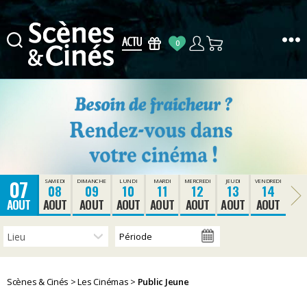
0
Scènes
&
Cinés
07
SAMEDI
DIMANCHE
LUNDI
MARDI
MERCREDI
JEUDI
VENDREDI
08
09
10
11
12
13
14
AOUT
AOUT
AOUT
AOUT
AOUT
AOUT
AOUT
AOUT
Scènes & Cinés
>
Les Cinémas
>
Public Jeune