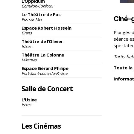
L’Oppidum
Cornillon-Confoux
Le Théâtre de Fos
Ciné-g
Fos-sur-Mer
Espace Robert Hossein
Plongés d
Grans
séance es
Théâtre de l’Olivier
spectateur
Istres
Théâtre La Colonne
Tarifs ha
Miramas
Toute l
Espace Gérard Philipe
Port-Saint-Louis-du-Rhône
Informat
Salle de Concert
L'Usine
Istres
Les Cinémas