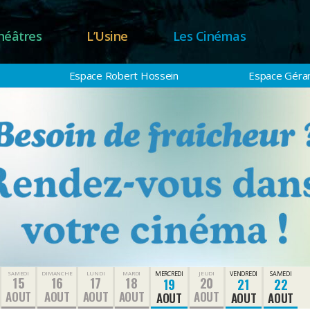
héâtres
L’Usine
Les Cinémas
Espace Robert Hossein
Espace Gérar
SAMEDI
DIMANCHE
LUNDI
MARDI
MERCREDI
JEUDI
VENDREDI
SAMEDI
15
16
17
18
20
19
21
22
AOUT
AOUT
AOUT
AOUT
AOUT
AOUT
AOUT
AOUT