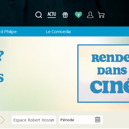
0
d Philipe
Le Comoedia