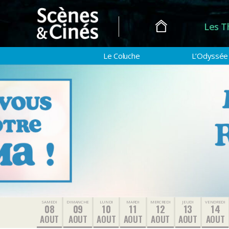
Les T
Scènes
&
Le Coluche
L’Odyssée
Cinés
SAMEDI
DIMANCHE
LUNDI
MARDI
MERCREDI
JEUDI
VENDREDI
08
09
10
11
12
13
14
AOUT
AOUT
AOUT
AOUT
AOUT
AOUT
AOUT