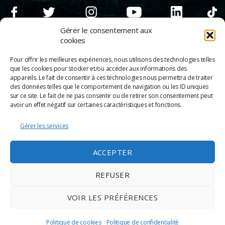
Gérer le consentement aux
cookies
Pour offrir les meilleures expériences, nous utilisons des technologies telles
que les cookies pour stocker et/ou accéder aux informations des
appareils. Le fait de consentir à ces technologies nous permettra de traiter
des données telles que le comportement de navigation ou les ID uniques
sur ce site. Le fait de ne pas consentir ou de retirer son consentement peut
avoir un effet négatif sur certaines caractéristiques et fonctions.
Gérer les services
© 2026
Scènes & Cinés
➜
Haut
ACCEPTER
Mentions légales
Politique de confidentialité
REFUSER
Appels d’offre
Partenaires
VOIR LES PRÉFÉRENCES
Espace Pro
Politique de cookies
Politique de cookies
Politique de confidentialité