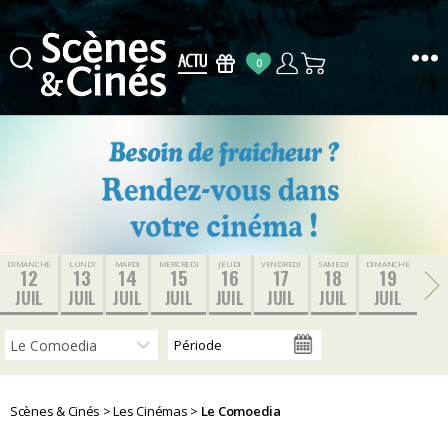
0
Scènes
&
Cinés
DIMANCHE
LUNDI
MARDI
MERCREDI
JEUDI
VENDREDI
SAMEDI
DIMANCHE
12
13
14
15
16
17
18
19
JUIL
JUIL
JUIL
JUIL
JUIL
JUIL
JUIL
JUIL
Scènes & Cinés
>
Les Cinémas
>
Le Comoedia