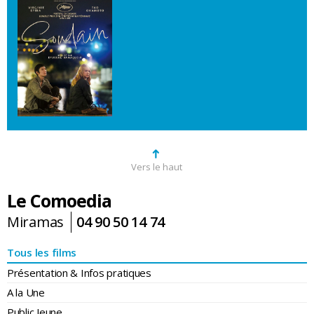
➜
Vers le haut
Le Comoedia
Miramas
04 90 50 14 74
Tous les films
Présentation & Infos pratiques
A la Une
Public Jeune