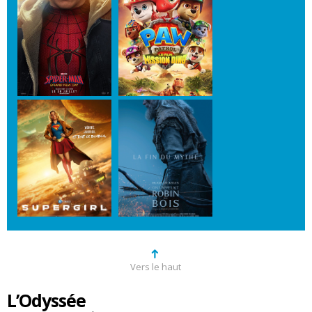
➜
Vers le haut
L’Odyssée