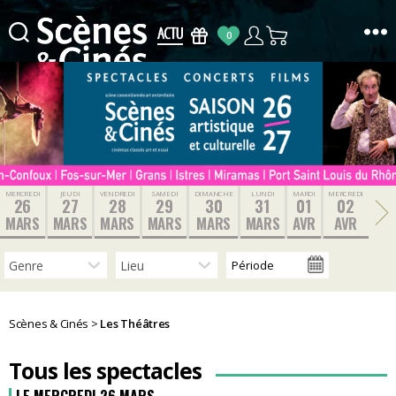
0
Scènes
&
Cinés
MERCREDI
JEUDI
VENDREDI
SAMEDI
DIMANCHE
LUNDI
MARDI
MERCREDI
26
27
28
29
30
31
01
02
MARS
MARS
MARS
MARS
MARS
MARS
AVR
AVR
Scènes & Cinés
>
Les Théâtres
Tous les spectacles