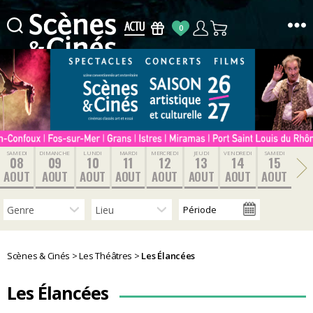
0
Scènes
&
Cinés
SAMEDI
DIMANCHE
LUNDI
MARDI
MERCREDI
JEUDI
VENDREDI
SAMEDI
08
09
10
11
12
13
14
15
AOUT
AOUT
AOUT
AOUT
AOUT
AOUT
AOUT
AOUT
Scènes & Cinés
>
Les Théâtres
>
Les Élancées
Les Élancées