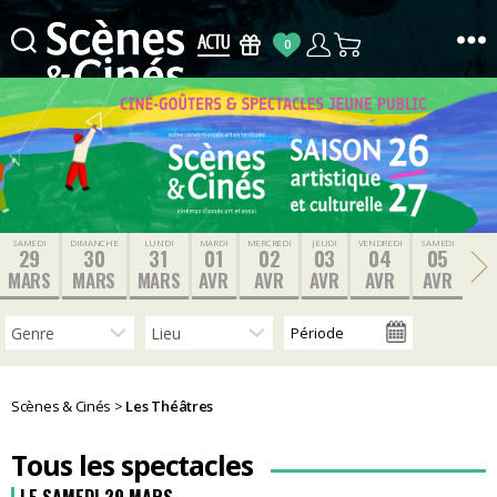
0
Scènes
&
Cinés
SAMEDI
DIMANCHE
LUNDI
MARDI
MERCREDI
JEUDI
VENDREDI
SAMEDI
29
30
31
01
02
03
04
05
MARS
MARS
MARS
AVR
AVR
AVR
AVR
AVR
Scènes & Cinés
>
Les Théâtres
Tous les spectacles