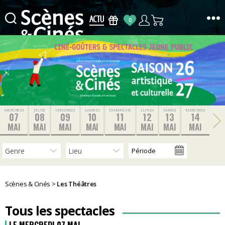
0
Scènes
&
Cinés
MERCREDI
JEUDI
VENDREDI
SAMEDI
DIMANCHE
LUNDI
MARDI
MERCREDI
07
08
09
10
11
12
13
14
MAI
MAI
MAI
MAI
MAI
MAI
MAI
MAI
Scènes & Cinés
>
Les Théâtres
Tous les spectacles