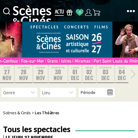
0
Scènes
&
Cinés
JEUDI
VENDREDI
SAMEDI
DIMANCHE
LUNDI
MARDI
MERCREDI
JEUDI
27
28
29
30
01
02
03
04
NOV
NOV
NOV
NOV
DEC
DEC
DEC
DEC
Scènes & Cinés
>
Les Théâtres
Tous les spectacles