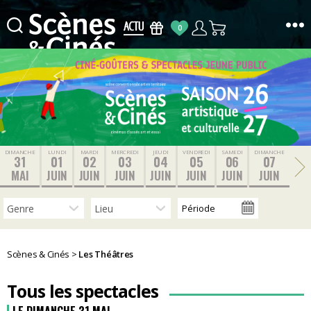
0
Scènes
&
Cinés
DIMANCHE
LUNDI
MARDI
MERCREDI
JEUDI
VENDREDI
SAMEDI
DIMANCHE
31
01
02
03
04
05
06
07
MAI
JUIN
JUIN
JUIN
JUIN
JUIN
JUIN
JUIN
Scènes & Cinés
>
Les Théâtres
Tous les spectacles