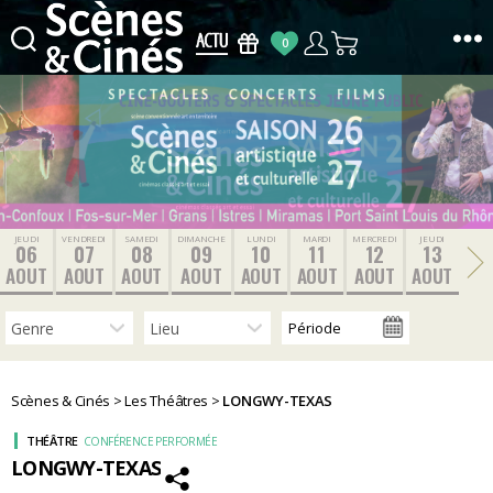
0
Scènes
&
Cinés
JEUDI
VENDREDI
SAMEDI
DIMANCHE
LUNDI
MARDI
MERCREDI
JEUDI
06
07
08
09
10
11
12
13
AOUT
AOUT
AOUT
AOUT
AOUT
AOUT
AOUT
AOUT
Scènes & Cinés
>
Les Théâtres
>
LONGWY-TEXAS
THÉÂTRE
CONFÉRENCE PERFORMÉE
LONGWY-TEXAS