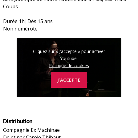
Coups
Durée 1h|Dès 15 ans
Non numéroté
Cliquez sur « J’accepte » pour activer
Youtube
Politique de cookies
J’ACCEPTE
Distribution
Compagnie Ex Machinae
De et par Carole Thibaut