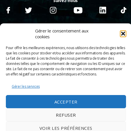
Suivez-nous
Gérer le consentement aux
cookies
Pour offrir les meilleures expériences, nous utilisons des technologies telles
que les cookies pour stocker et/ou accéder aux informations des appareils.
Le fait de consentir à ces technologies nous permettra de traiter des
données telles que le comportement de navigation ou les ID uniques sur ce
site. Le fait de ne pas consentir ou de retirer son consentement peut avoir
un effet négatif sur certaines caractéristiques et fonctions.
Gérer les services
© 2026
Scènes & Cinés
➜
Haut
Mentions légales
ACCEPTER
Politique de confidentialité
Appels d’offre
Partenaires
REFUSER
Espace Pro
Politique de cookies
VOIR LES PRÉFÉRENCES