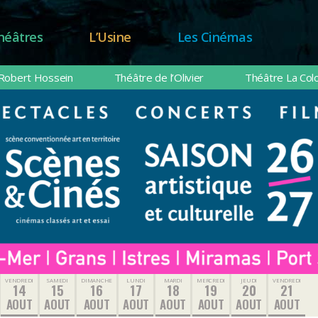
héâtres
L’Usine
Les Cinémas
Robert Hossein
Théâtre de l’Olivier
Théâtre La Col
VENDREDI
SAMEDI
DIMANCHE
LUNDI
MARDI
MERCREDI
JEUDI
VENDREDI
14
15
16
17
18
19
20
21
AOUT
AOUT
AOUT
AOUT
AOUT
AOUT
AOUT
AOUT