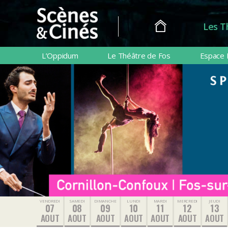
Les T
Scènes
&
L’Oppidum
Le Théâtre de Fos
Espace 
Cinés
VENDREDI
SAMEDI
DIMANCHE
LUNDI
MARDI
MERCREDI
JEUDI
07
08
09
10
11
12
13
AOUT
AOUT
AOUT
AOUT
AOUT
AOUT
AOUT