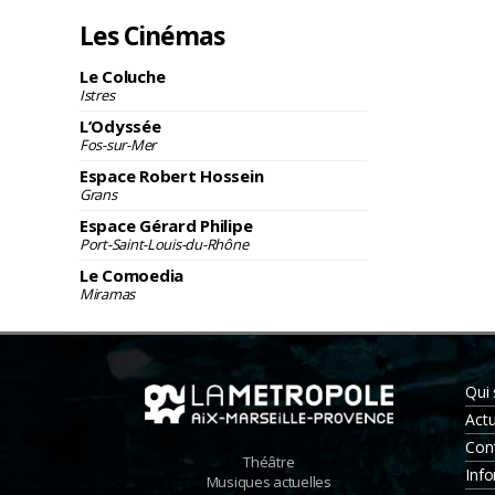
Les Cinémas
Le Coluche
Istres
L’Odyssée
Fos-sur-Mer
Espace Robert Hossein
Grans
Espace Gérard Philipe
Port-Saint-Louis-du-Rhône
Le Comoedia
Miramas
Qui
Actu
Con
Théâtre
Info
Musiques actuelles