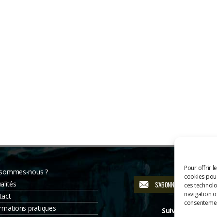
Pour offrir l
 sommes-nous ?
cookies pour
alités
S'ABONNER À LA NEWSLETT
ces technolo
navigation ou
tact
consentement
rmations pratiques
Suivez-nous