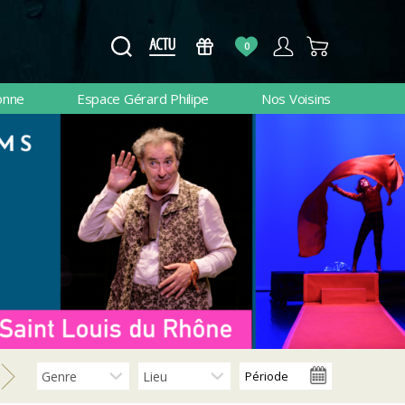
0
onne
Espace Gérard Philipe
Nos Voisins