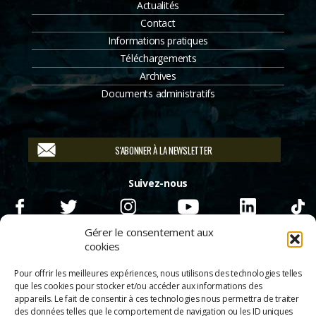
Actualités
Contact
Informations pratiques
Téléchargements
Archives
Documents administratifs
S'ABONNER À LA NEWSLETTER
Suivez-nous
Gérer le consentement aux
cookies
Pour offrir les meilleures expériences, nous utilisons des technologies telles
que les cookies pour stocker et/ou accéder aux informations des
appareils. Le fait de consentir à ces technologies nous permettra de traiter
des données telles que le comportement de navigation ou les ID uniques