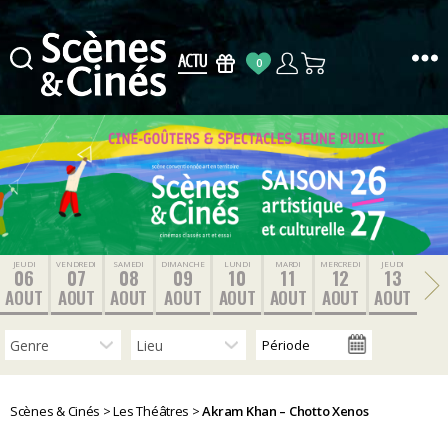
0
Scènes
&
Cinés
JEUDI
VENDREDI
SAMEDI
DIMANCHE
LUNDI
MARDI
MERCREDI
JEUDI
06
07
08
09
10
11
12
13
AOUT
AOUT
AOUT
AOUT
AOUT
AOUT
AOUT
AOUT
Scènes & Cinés
>
Les Théâtres
>
Akram Khan – Chotto Xenos