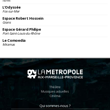
Istres
L’Odyssée
Fos-sur-Mer
Espace Robert Hossein
Grans
Espace Gérard Philipe
Port-Saint-Louis-du-Rhône
Le Comoedia
Miramas
Théâtre
Musiques actuelles
Cinéma
Qui sommes-nous ?