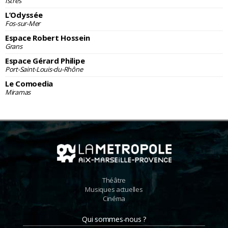
Istres
L’Odyssée
Fos-sur-Mer
Espace Robert Hossein
Grans
Espace Gérard Philipe
Port-Saint-Louis-du-Rhône
Le Comoedia
Miramas
Théâtre
Musiques actuelles
Cinéma
Qui sommes-nous ?