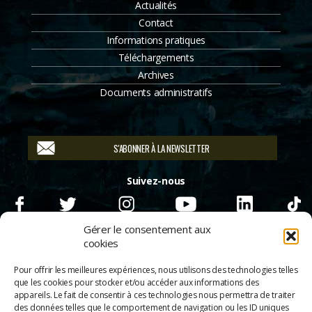
Actualités
Contact
Informations pratiques
Téléchargements
Archives
Documents administratifs
S'ABONNER À LA NEWSLETTER
Suivez-nous
Gérer le consentement aux
cookies
Pour offrir les meilleures expériences, nous utilisons des technologies telles
que les cookies pour stocker et/ou accéder aux informations des
appareils. Le fait de consentir à ces technologies nous permettra de traiter
des données telles que le comportement de navigation ou les ID uniques