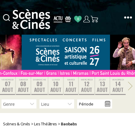
0
Scènes
&
Cinés
VENDREDI
SAMEDI
DIMANCHE
LUNDI
MARDI
MERCREDI
JEUDI
VENDREDI
07
08
09
10
11
12
13
14
AOUT
AOUT
AOUT
AOUT
AOUT
AOUT
AOUT
AOUT
Scènes & Cinés
>
Les Théâtres
>
Baobabs