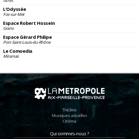
Istres
L’Odyssée
Fos-sur-Mer
Espace Robert Hossein
Grans
Espace Gérard Philipe
Port-Saint-Louis-du-Rhône
Le Comoedia
Miramas
Théâtre
Musiques actuelles
Cinéma
Qui sommes-nous ?