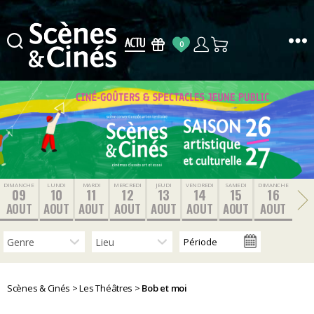
0
Scènes
&
Cinés
DIMANCHE
LUNDI
MARDI
MERCREDI
JEUDI
VENDREDI
SAMEDI
DIMANCHE
09
10
11
12
13
14
15
16
AOUT
AOUT
AOUT
AOUT
AOUT
AOUT
AOUT
AOUT
Scènes & Cinés
>
Les Théâtres
>
Bob et moi