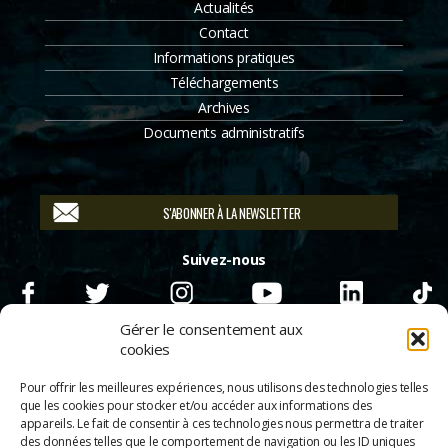
Actualités
Contact
Informations pratiques
Téléchargements
Archives
Documents administratifs
S'ABONNER À LA NEWSLETTER
Suivez-nous
Gérer le consentement aux
cookies
Pour offrir les meilleures expériences, nous utilisons des technologies telles
que les cookies pour stocker et/ou accéder aux informations des
appareils. Le fait de consentir à ces technologies nous permettra de traiter
des données telles que le comportement de navigation ou les ID uniques