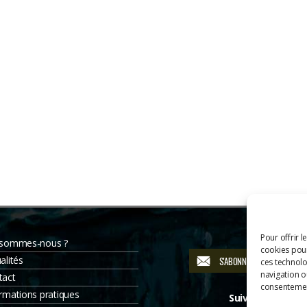
Pour offrir l
 sommes-nous ?
cookies pour
alités
S'ABONNER À LA NEWSLETT
ces technolo
navigation ou
tact
consentement
rmations pratiques
Suivez-nous