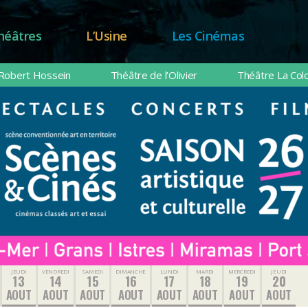
héâtres
L’Usine
Les Cinémas
Robert Hossein
Théâtre de l’Olivier
Théâtre La Col
JEUDI
VENDREDI
SAMEDI
DIMANCHE
LUNDI
MARDI
MERCREDI
JEUDI
13
14
15
16
17
18
19
20
AOUT
AOUT
AOUT
AOUT
AOUT
AOUT
AOUT
AOUT