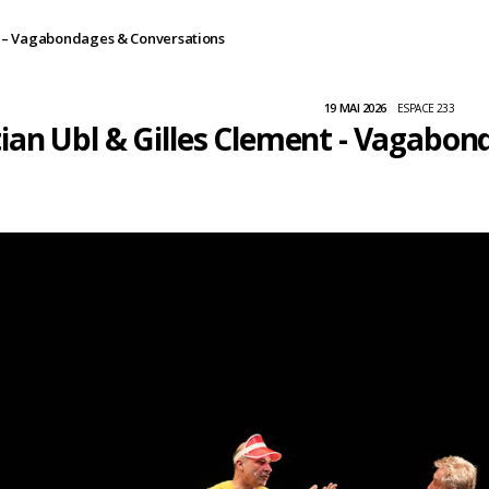
nt – Vagabondages & Conversations
19 MAI 2026
ESPACE 233
tian Ubl & Gilles Clement - Vagabo