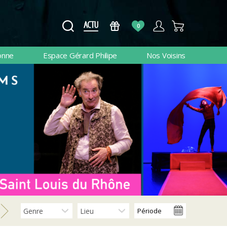
0
onne
Espace Gérard Philipe
Nos Voisins