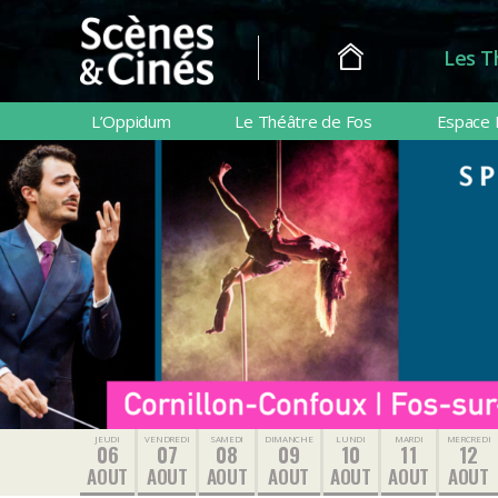
Les T
Scènes
&
L’Oppidum
Le Théâtre de Fos
Espace 
Cinés
JEUDI
VENDREDI
SAMEDI
DIMANCHE
LUNDI
MARDI
MERCREDI
06
07
08
09
10
11
12
AOUT
AOUT
AOUT
AOUT
AOUT
AOUT
AOUT