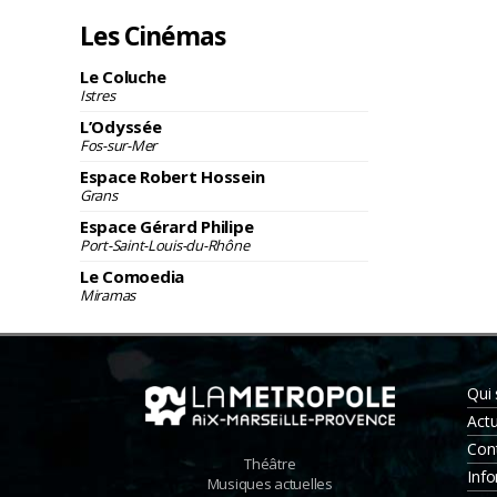
Les Cinémas
Le Coluche
Istres
L’Odyssée
Fos-sur-Mer
Espace Robert Hossein
Grans
Espace Gérard Philipe
Port-Saint-Louis-du-Rhône
Le Comoedia
Miramas
Qui
Actu
Con
Théâtre
Info
Musiques actuelles