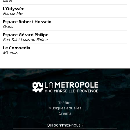
Istres
L’Odyssée
Fos-sur-Mer
Espace Robert Hossein
Grans
Espace Gérard Philipe
Port-Saint-Louis-du-Rhône
Le Comoedia
Miramas
Théâtre
Musiques actuelles
Cinéma
Qui sommes-nous ?