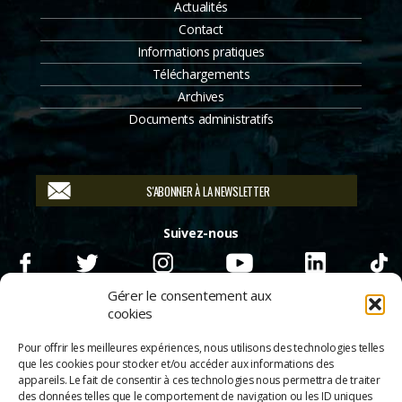
Actualités
Contact
Informations pratiques
Téléchargements
Archives
Documents administratifs
S'ABONNER À LA NEWSLETTER
Suivez-nous
Gérer le consentement aux
cookies
Pour offrir les meilleures expériences, nous utilisons des technologies telles
que les cookies pour stocker et/ou accéder aux informations des
appareils. Le fait de consentir à ces technologies nous permettra de traiter
des données telles que le comportement de navigation ou les ID uniques