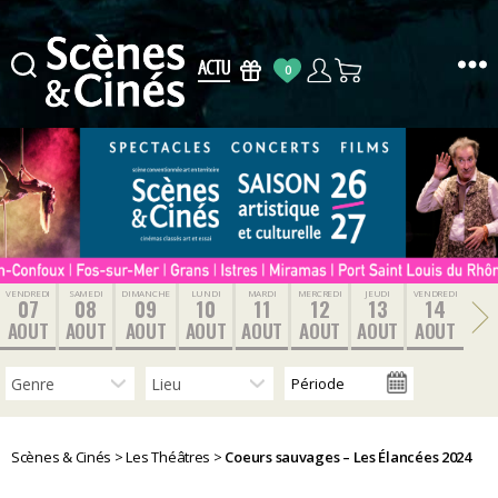
0
Scènes
&
Cinés
VENDREDI
SAMEDI
DIMANCHE
LUNDI
MARDI
MERCREDI
JEUDI
VENDREDI
07
08
09
10
11
12
13
14
AOUT
AOUT
AOUT
AOUT
AOUT
AOUT
AOUT
AOUT
Scènes & Cinés
>
Les Théâtres
>
Coeurs sauvages – Les Élancées 2024