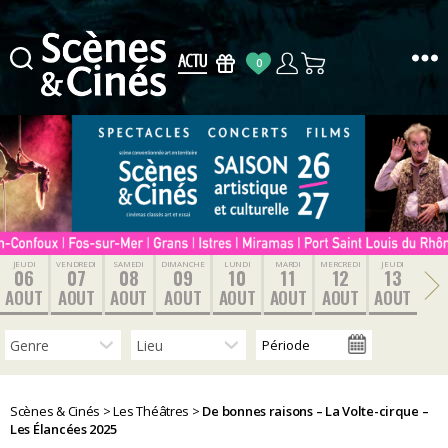
0
Scènes
&
Cinés
JEUDI
VENDREDI
SAMEDI
DIMANCHE
LUNDI
MARDI
MERCREDI
JEUDI
06
07
08
09
10
11
12
13
AOUT
AOUT
AOUT
AOUT
AOUT
AOUT
AOUT
AOUT
Scènes & Cinés
>
Les Théâtres
>
De bonnes raisons – La Volte-cirque –
Les Élancées 2025