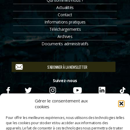
Qui sommes-nous ?
Actualités
Contact
Informations pratiques
Téléchargements
Archives
Documents administratifs
S'ABONNER À LA NEWSLETTER
Suivez-nous
Gérer le consentement aux
cookies
Pour offrir les meilleures expériences, nous utilisons des technologies telles
que les cookies pour stocker et/ou accéder aux informations des
appareils. Le fait de consentir à ces technologies nous permettra de traiter