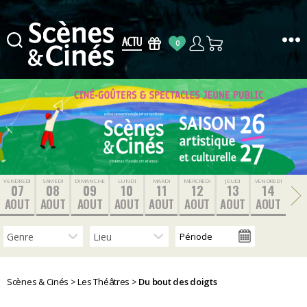
0
Scènes
&
Cinés
VENDREDI
SAMEDI
DIMANCHE
LUNDI
MARDI
MERCREDI
JEUDI
VENDREDI
07
08
09
10
11
12
13
14
AOUT
AOUT
AOUT
AOUT
AOUT
AOUT
AOUT
AOUT
Scènes & Cinés
>
Les Théâtres
>
Du bout des doigts