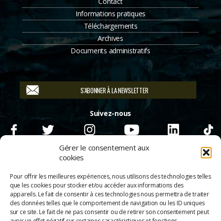
Contact
Informations pratiques
Téléchargements
Archives
Documents administratifs
S'ABONNER À LA NEWSLETTER
Suivez-nous
Gérer le consentement aux
cookies
Pour offrir les meilleures expériences, nous utilisons des technologies telles
que les cookies pour stocker et/ou accéder aux informations des
appareils. Le fait de consentir à ces technologies nous permettra de traiter
des données telles que le comportement de navigation ou les ID uniques
sur ce site. Le fait de ne pas consentir ou de retirer son consentement peut
avoir un effet négatif sur certaines caractéristiques et fonctions.