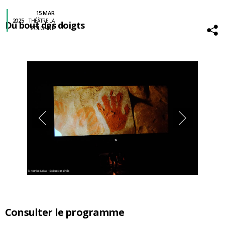
15 MAR
2025
THÉÂTRE LA
Du bout des doigts
COLONNE
Consulter le programme