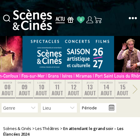
0
Scènes
&
Cinés
SAMEDI
DIMANCHE
LUNDI
MARDI
MERCREDI
JEUDI
VENDREDI
SAMEDI
08
09
10
11
12
13
14
15
AOUT
AOUT
AOUT
AOUT
AOUT
AOUT
AOUT
AOUT
Scènes & Cinés
>
Les Théâtres
>
En attendant le grand soir – Les
Élancées 2024