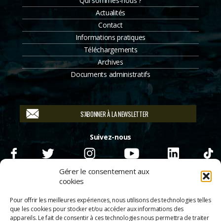
Qui sommes-nous ?
Actualités
Contact
Informations pratiques
Téléchargements
Archives
Documents administratifs
S'ABONNER À LA NEWSLETTER
Suivez-nous
Gérer le consentement aux
cookies
Pour offrir les meilleures expériences, nous utilisons des technologies telles
que les cookies pour stocker et/ou accéder aux informations des
appareils. Le fait de consentir à ces technologies nous permettra de traiter