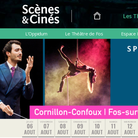
Les T
Scènes
&
L’Oppidum
Le Théâtre de Fos
Espace 
Cinés
JEUDI
VENDREDI
SAMEDI
DIMANCHE
LUNDI
MARDI
MERCREDI
06
07
08
09
10
11
12
AOUT
AOUT
AOUT
AOUT
AOUT
AOUT
AOUT