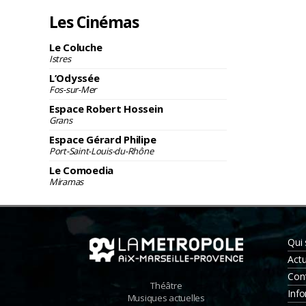
Les Cinémas
Le Coluche
Istres
L’Odyssée
Fos-sur-Mer
Espace Robert Hossein
Grans
Espace Gérard Philipe
Port-Saint-Louis-du-Rhône
Le Comoedia
Miramas
Qui
Actu
Con
Théâtre
Info
Musiques actuelles