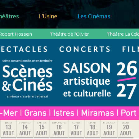
héâtres
L’Usine
Les Cinémas
Robert Hossein
Théâtre de l’Olivier
Théâtre La Col
JEUDI
VENDREDI
SAMEDI
DIMANCHE
LUNDI
MARDI
MERCREDI
JEUDI
13
14
15
16
17
18
19
20
AOUT
AOUT
AOUT
AOUT
AOUT
AOUT
AOUT
AOUT