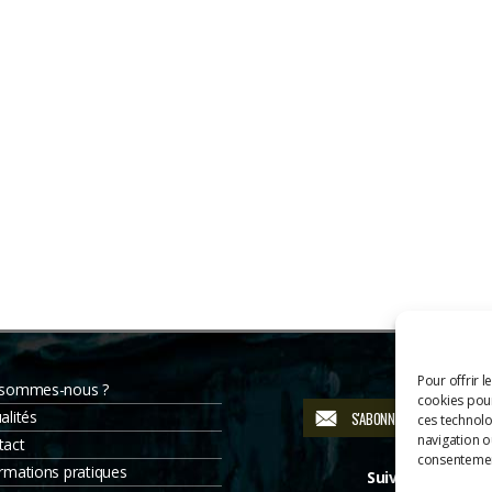
Pour offrir l
 sommes-nous ?
cookies pour
alités
S'ABONNER À LA NEWSLETT
ces technolo
navigation ou
tact
consentement
rmations pratiques
Suivez-nous