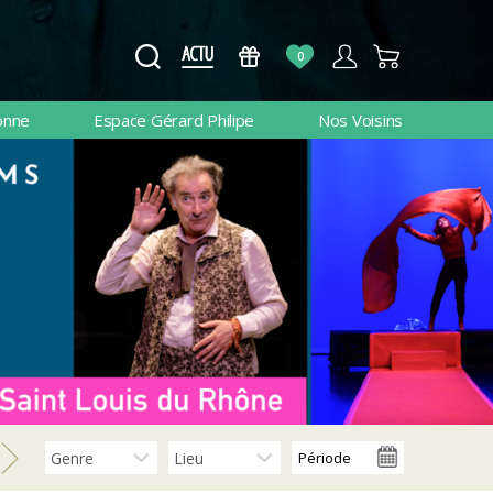
0
onne
Espace Gérard Philipe
Nos Voisins