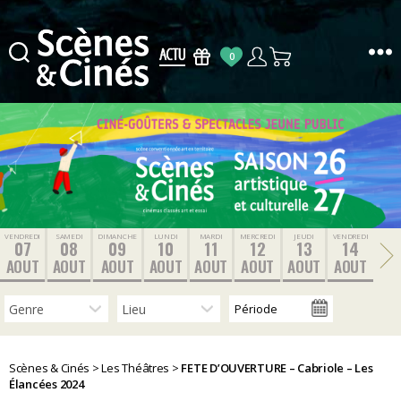
0
Scènes
&
Cinés
VENDREDI
SAMEDI
DIMANCHE
LUNDI
MARDI
MERCREDI
JEUDI
VENDREDI
07
08
09
10
11
12
13
14
AOUT
AOUT
AOUT
AOUT
AOUT
AOUT
AOUT
AOUT
Scènes & Cinés
>
Les Théâtres
>
FETE D’OUVERTURE – Cabriole – Les
Élancées 2024