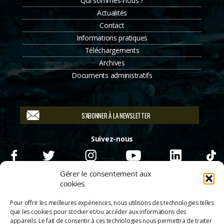
Qui sommes-nous ?
Actualités
Contact
Informations pratiques
Téléchargements
Archives
Documents administratifs
S'ABONNER À LA NEWSLETTER
Suivez-nous
Gérer le consentement aux
cookies
Pour offrir les meilleures expériences, nous utilisons des technologies telles
que les cookies pour stocker et/ou accéder aux informations des
appareils. Le fait de consentir à ces technologies nous permettra de traiter