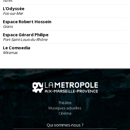
Istres
L’Odyssée
Fos-sur-Mer
Espace Robert Hossein
Grans
Espace Gérard Philipe
Port-Saint-Louis-du-Rhône
Le Comoedia
Miramas
Théâtre
Musiques actuelles
Cinéma
Qui sommes-nous ?