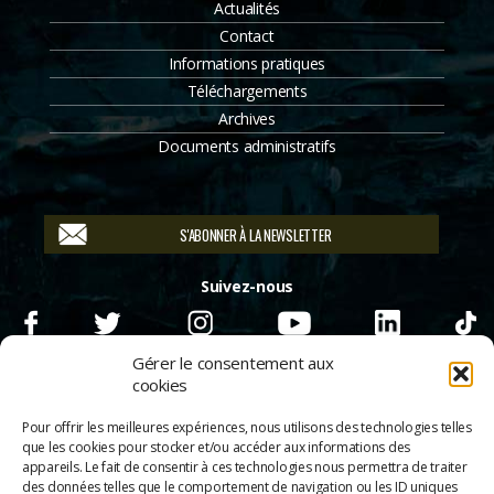
Actualités
Contact
Informations pratiques
Téléchargements
Archives
Documents administratifs
S'ABONNER À LA NEWSLETTER
Suivez-nous
Gérer le consentement aux
cookies
Pour offrir les meilleures expériences, nous utilisons des technologies telles
que les cookies pour stocker et/ou accéder aux informations des
appareils. Le fait de consentir à ces technologies nous permettra de traiter
des données telles que le comportement de navigation ou les ID uniques