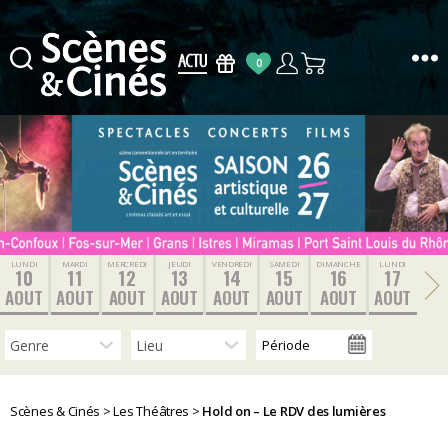
0
Scènes
&
Cinés
LUNDI
MARDI
MERCREDI
JEUDI
VENDREDI
SAMEDI
DIMANCHE
LUNDI
10
11
12
13
14
15
16
17
AOUT
AOUT
AOUT
AOUT
AOUT
AOUT
AOUT
AOUT
Scènes & Cinés
>
Les Théâtres
>
Hold on – Le RDV des lumières